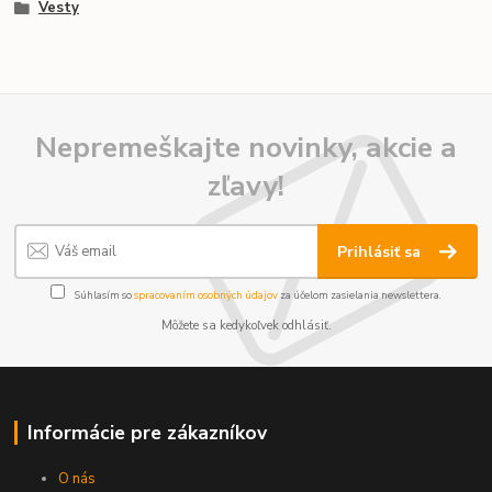
Vesty
Nepremeškajte novinky, akcie a
zľavy!
Prihlásiť sa
Súhlasím so
spracovaním osobných údajov
za účelom zasielania newslettera.
Môžete sa kedykoľvek odhlásiť.
Informácie pre zákazníkov
O nás