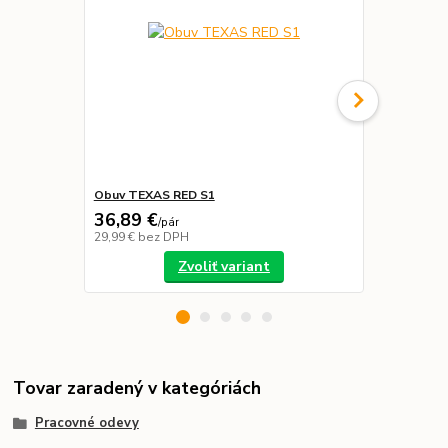
Obuv TEXAS RED S1
Nohavice S
36,89 €
48,99 €
/
pár
/
k
29,99 €
bez DPH
39,83 €
bez 
Zvoliť variant
Tovar zaradený v kategóriách
Pracovné odevy