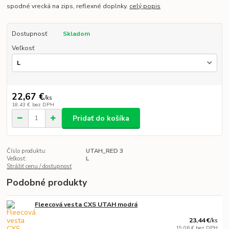
spodné vrecká na zips, reflexné doplnky.
celý popis
Dostupnosť
Skladom
Veľkosť
22,67 €
/
ks
18,43 €
bez DPH
Pridať do košíka
Číslo produktu:
UTAH_RED 3
Veľkosť:
L
Strážiť cenu / dostupnosť
Podobné produkty
Fleecová vesta CXS UTAH modrá
23,44 €
/
ks
19,06 €
bez DPH