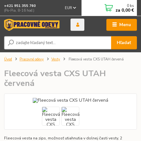
0
ks
+421 951 355 760
EUR
za
0,00 €
(Po-Pia, 8-16 hod.)
Menu
Hľadať
Úvod
Pracovné odevy
Vesty
Fleecová vesta CXS UTAH červená
Fleecová vesta CXS UTAH
červená
Fleecová vesta na zips, možnosť utiahnutia v dolnej časti vesty, 2