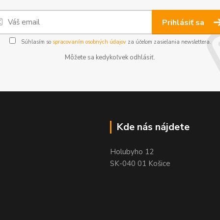
Prihlásiť sa
Súhlasím so
spracovaním osobných údajov
za účelom zasielania newslettera.
Môžete sa kedykoľvek odhlásiť.
Kde nás nájdete
Holubyho 12
SK-040 01 Košice