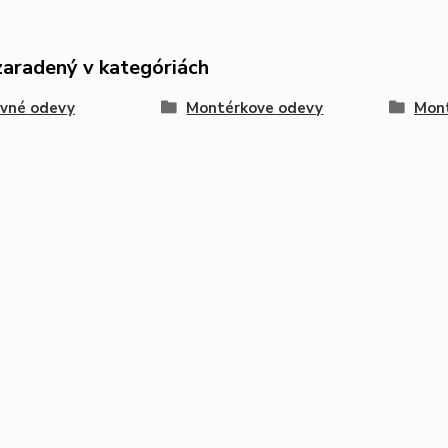
zaradený v kategóriách
ovné odevy
Montérkove odevy
Mont