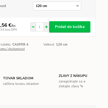
kosť
,56 €
/
ks
Pridať do košíka
53 €
bez DPH
roduktu:
CASPER 4
Veľkosť:
120 cm
 cenu / dostupnosť
ZĽAVY Z NÁKUPU
TOVAR SKLADOM
zaregistrujte sa a
väčšina tovaru skladom
získajte zľavy %