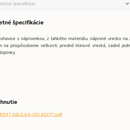
etné špecifikácie
tné špecifikácie
ohavice s náprsenkou, z ľahkého materiálu, náprsné vrecko na z
 na prispôsobenie veľkosti, predné klinové vrecká, zadné jed
doplnky.
ahnutie
859TABULKA-VELKSOTI.pdf