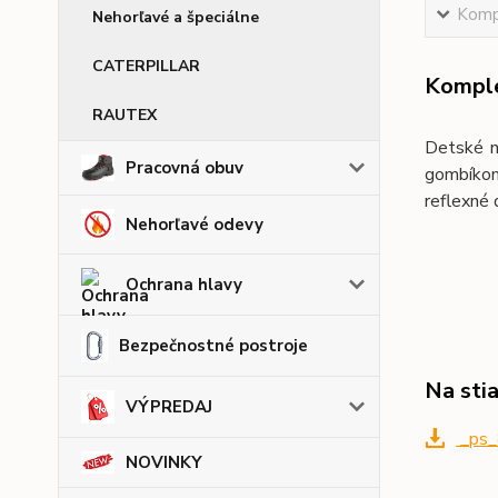
Kompl
Nehorľavé a špeciálne
CATERPILLAR
Komple
RAUTEX
Detské n
Pracovná obuv
gombíkom
reflexné 
Nehorľavé odevy
Ochrana hlavy
Bezpečnostné postroje
Na sti
VÝPREDAJ
_ps_
NOVINKY