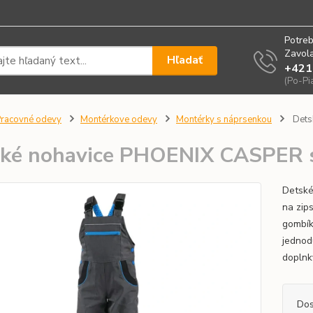
Potreb
Zavola
Hľadať
+421
(Po-Pi
racovné odevy
Montérkove odevy
Montérky s náprsenkou
Dets
ké nohavice PHOENIX CASPER 
Detské
na zip
gombík
jednod
doplnk
Dos