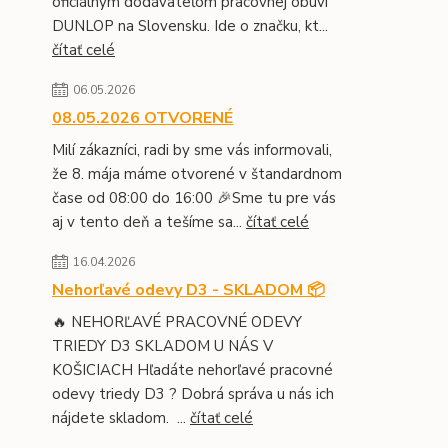
oficiálnym dodávateľom pracovnej obuvi
DUNLOP na Slovensku. Ide o značku, kt...
čítať celé
06.05.2026
08.05.2026 OTVORENÉ
Milí zákazníci, radi by sme vás informovali,
že 8. mája máme otvorené v štandardnom
čase od 08:00 do 16:00 🎉Sme tu pre vás
aj v tento deň a tešíme sa...
čítať celé
16.04.2026
Nehorľavé odevy D3 - SKLADOM 📦
🔥 NEHORĽAVÉ PRACOVNÉ ODEVY
TRIEDY D3 SKLADOM U NÁS V
KOŠICIACH Hľadáte nehorľavé pracovné
odevy triedy D3 ? Dobrá správa u nás ich
nájdete skladom. ...
čítať celé