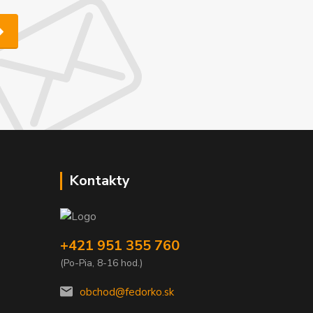
Kontakty
+421 951 355 760
(Po-Pia, 8-16 hod.)
obchod@fedorko.sk