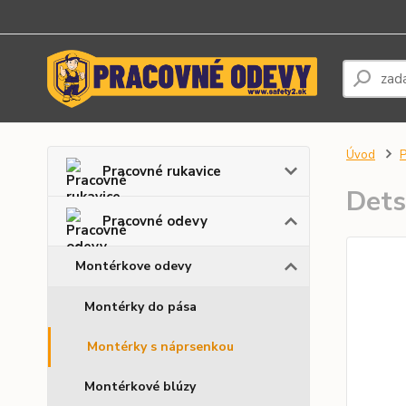
Úvod
P
Pracovné rukavice
Dets
Pracovné odevy
Montérkove odevy
Montérky do pása
Montérky s náprsenkou
Montérkové blúzy