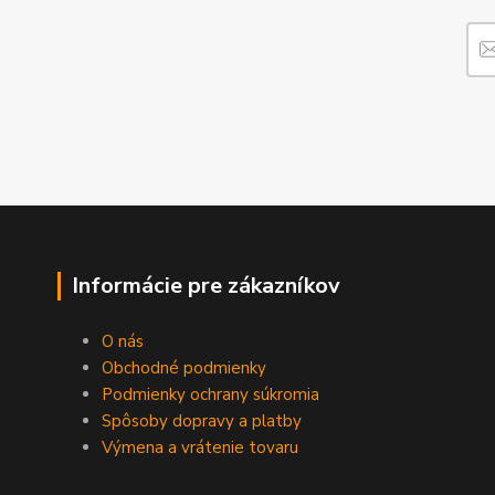
Informácie pre zákazníkov
O nás
Obchodné podmienky
Podmienky ochrany súkromia
Spôsoby dopravy a platby
Výmena a vrátenie tovaru