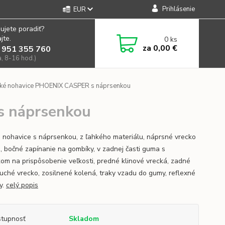
Prihlásenie
EUR
ujete poradiť?
jte.
0
ks
za
0,00 €
 951 355 760
a, 8-16 hod.)
ké nohavice PHOENIX CASPER s náprsenkou
s náprsenkou
 nohavice s náprsenkou, z ľahkého materiálu, náprsné vrecko
s, bočné zapínanie na gombíky, v zadnej časti guma s
om na prispôsobenie veľkosti, predné klinové vrecká, zadné
uché vrecko, zosilnené kolená, traky vzadu do gumy, reflexné
y.
celý popis
tupnosť
Skladom