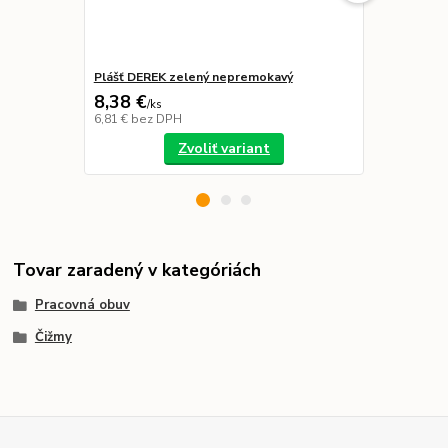
Plášť DEREK zelený nepremokavý
Oblek PROF
8,38 €
8,38 €
/
ks
/
ks
6,81 €
bez DPH
6,81 €
bez D
Zvoliť variant
Tovar zaradený v kategóriách
Pracovná obuv
Čižmy