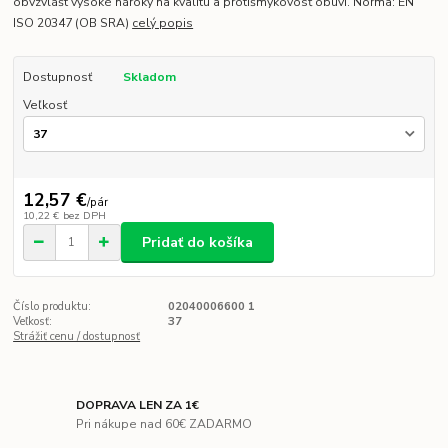
obvzvlášt vysoké nároky na kvalitu a protišmykovosť obuvi. Norma: EN
ISO 20347 (OB SRA)
celý popis
Dostupnosť
Skladom
Veľkosť
12,57 €
/
pár
10,22 €
bez DPH
Pridať do košíka
Číslo produktu:
02040006600 1
Veľkosť:
37
Strážiť cenu / dostupnosť
DOPRAVA LEN ZA 1€
Pri nákupe nad 60€ ZADARMO