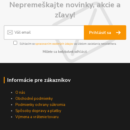
Nepremeškajte novinky, akcie a
zľavy!
Prihlásiť sa
Súhlasím so
spracovaním osobných údajov
za účelom zasielania newslettera.
Môžete sa kedykoľvek odhlásiť.
Informácie pre zákazníkov
O nás
Obchodné podmienky
Podmienky ochrany súkromia
Spôsoby dopravy a platby
Výmena a vrátenie tovaru