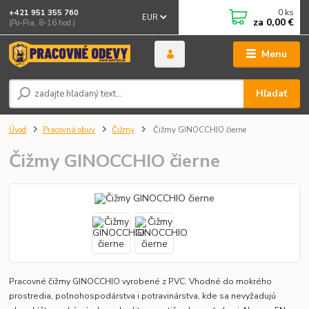
0
ks
+421 951 355 760
EUR
za
0,00 €
(Po-Pia, 8-16 hod.)
Menu
Hľadať
Úvod
Pracovná obuv
Čižmy
Čižmy GINOCCHIO čierne
Čižmy GINOCCHIO čierne
Pracovné čižmy GINOCCHIO vyrobené z PVC. Vhodné do mokrého
prostredia, poľnohospodárstva i potravinárstva, kde sa nevyžadujú