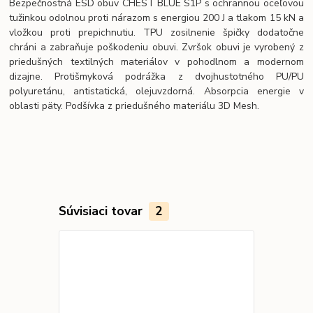
Bezpečnostná ESD obuv CHEST BLUE S1P s ochrannou oceľovou
tužinkou odolnou proti nárazom s energiou 200 J a tlakom 15 kN a
vložkou proti prepichnutiu. TPU zosilnenie špičky dodatočne
chráni a zabraňuje poškodeniu obuvi. Zvršok obuvi je vyrobený z
priedušných textilných materiálov v pohodlnom a modernom
dizajne. Protišmyková podrážka z dvojhustotného PU/PU
polyuretánu, antistatická, olejuvzdorná. Absorpcia energie v
oblasti päty. Podšívka z priedušného materiálu 3D Mesh.
Súvisiaci tovar
2