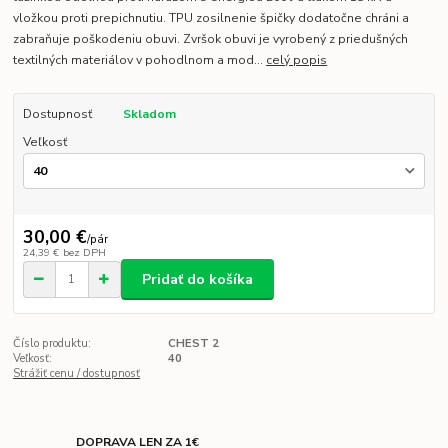
vložkou proti prepichnutiu. TPU zosilnenie špičky dodatočne chráni a
zabraňuje poškodeniu obuvi. Zvršok obuvi je vyrobený z priedušných
textilných materiálov v pohodlnom a mod...
celý popis
Dostupnosť
Skladom
Veľkosť
30,00 €
/
pár
24,39 €
bez DPH
Pridať do košíka
Číslo produktu:
CHEST 2
Veľkosť:
40
Strážiť cenu / dostupnosť
DOPRAVA LEN ZA 1€