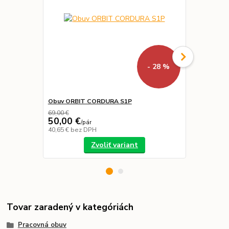
- 28 %
Obuv ORBIT CORDURA S1P
Nohavice M
69,00 €
50,00 €
14,00 €
/
pár
/
k
40,65 €
bez DPH
11,38 €
bez 
Zvoliť variant
Tovar zaradený v kategóriách
Pracovná obuv