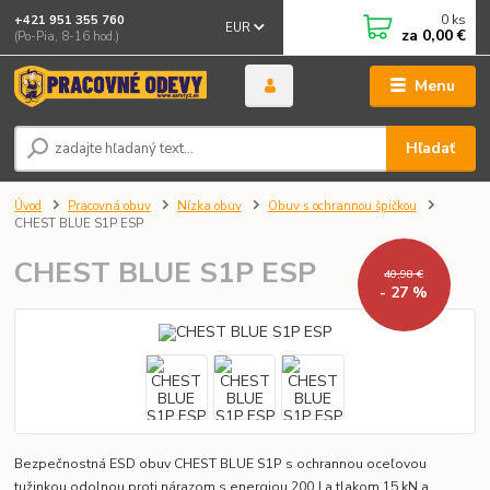
0
ks
+421 951 355 760
EUR
za
0,00 €
(Po-Pia, 8-16 hod.)
Menu
Hľadať
Úvod
Pracovná obuv
Nízka obuv
Obuv s ochrannou špičkou
CHEST BLUE S1P ESP
CHEST BLUE S1P ESP
40,98 €
- 27 %
Bezpečnostná ESD obuv CHEST BLUE S1P s ochrannou oceľovou
tužinkou odolnou proti nárazom s energiou 200 J a tlakom 15 kN a