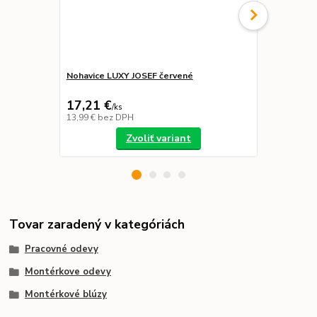
Nohavice LUXY JOSEF červené
Nohavice LU
náprsenkou
17,21 €
21,39 €
/
ks
/
k
13,99 €
bez DPH
17,39 €
bez 
Zvoliť variant
Tovar zaradený v kategóriách
Pracovné odevy
Montérkove odevy
Montérkové blúzy