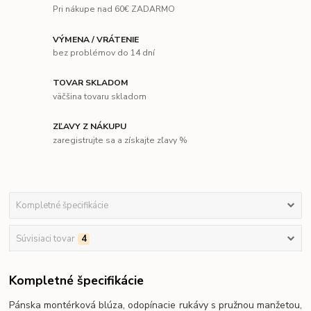
Pri nákupe nad 60€ ZADARMO
VÝMENA / VRÁTENIE
bez problémov do 14 dní
TOVAR SKLADOM
väčšina tovaru skladom
ZĽAVY Z NÁKUPU
zaregistrujte sa a získajte zľavy %
Kompletné špecifikácie
Súvisiaci tovar
4
Kompletné špecifikácie
Pánska montérková blúza, odopínacie rukávy s pružnou manžetou,