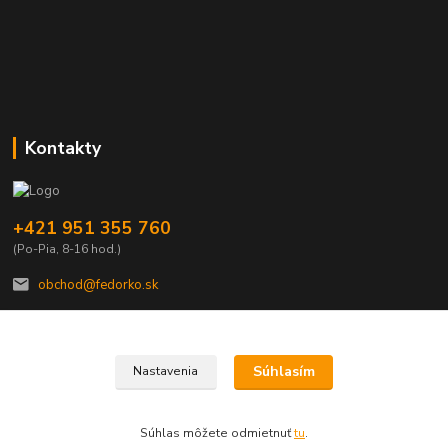
Kontakty
+421 951 355 760
(Po-Pia, 8-16 hod.)
obchod@fedorko.sk
Súhlasím
Nastavenia
© Copyright FEDORKO s.r.o. 1990
Súhlas môžete odmietnuť
tu
.
Vytvorené na
Eshop-rychlo.sk