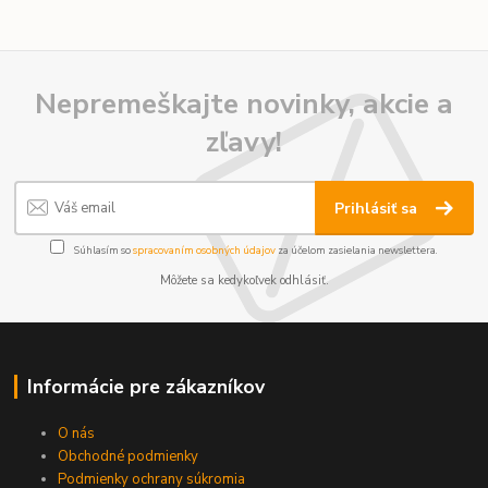
Nepremeškajte novinky, akcie a
zľavy!
Prihlásiť sa
Súhlasím so
spracovaním osobných údajov
za účelom zasielania newslettera.
Môžete sa kedykoľvek odhlásiť.
Informácie pre zákazníkov
O nás
Obchodné podmienky
Podmienky ochrany súkromia