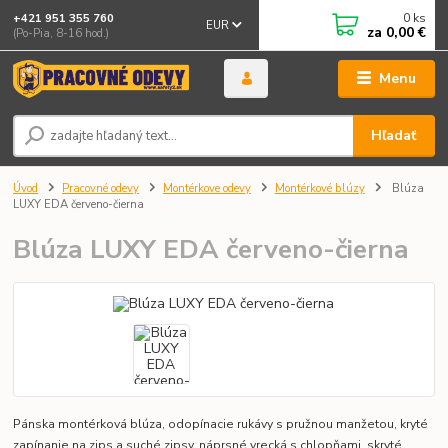
0
ks
+421 951 355 760
EUR
za
0,00 €
(Po-Pia, 8-16 hod.)
Menu
Hľadať
Úvod
Pracovné odevy
Montérkove odevy
Montérkové blúzy
Blúza
LUXY EDA červeno-čierna
Blúza LUXY EDA červeno-čierna
Pánska montérková blúza, odopínacie rukávy s pružnou manžetou, kryté
zapínanie na zips a suché zipsy, náprsné vrecká s chlopňami, skryté