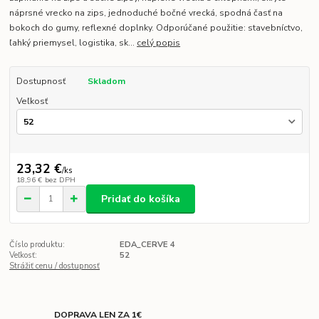
náprsné vrecko na zips, jednoduché bočné vrecká, spodná časť na
bokoch do gumy, reflexné doplnky. Odporúčané použitie: stavebníctvo,
ľahký priemysel, logistika, sk...
celý popis
Dostupnosť
Skladom
Veľkosť
23,32 €
/
ks
18,96 €
bez DPH
Pridať do košíka
Číslo produktu:
EDA_CERVE 4
Veľkosť:
52
Strážiť cenu / dostupnosť
DOPRAVA LEN ZA 1€