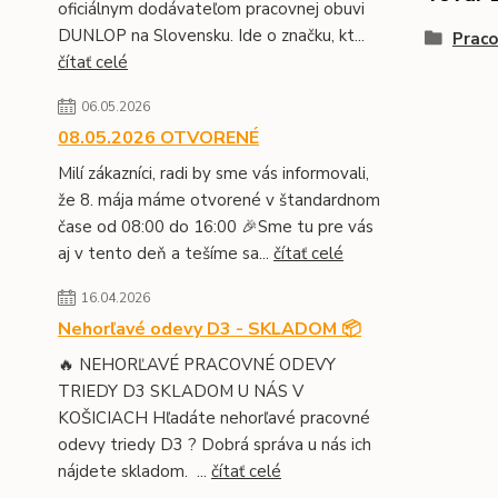
oficiálnym dodávateľom pracovnej obuvi
DUNLOP na Slovensku. Ide o značku, kt...
Prac
čítať celé
06.05.2026
08.05.2026 OTVORENÉ
Milí zákazníci, radi by sme vás informovali,
že 8. mája máme otvorené v štandardnom
čase od 08:00 do 16:00 🎉Sme tu pre vás
aj v tento deň a tešíme sa...
čítať celé
16.04.2026
Nehorľavé odevy D3 - SKLADOM 📦
🔥 NEHORĽAVÉ PRACOVNÉ ODEVY
TRIEDY D3 SKLADOM U NÁS V
KOŠICIACH Hľadáte nehorľavé pracovné
odevy triedy D3 ? Dobrá správa u nás ich
nájdete skladom. ...
čítať celé