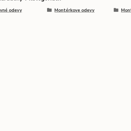
ovné odevy
Montérkove odevy
Mont