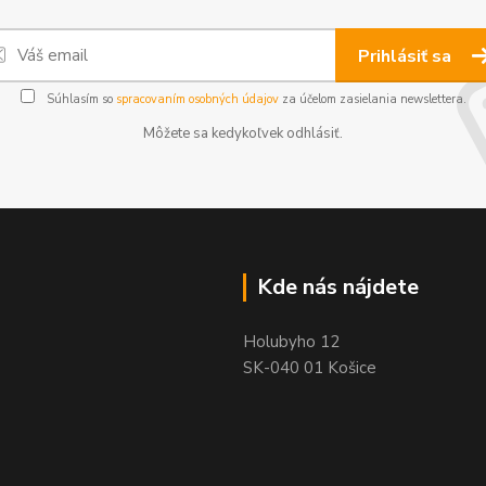
Prihlásiť sa
Súhlasím so
spracovaním osobných údajov
za účelom zasielania newslettera.
Môžete sa kedykoľvek odhlásiť.
Kde nás nájdete
Holubyho 12
SK-040 01 Košice