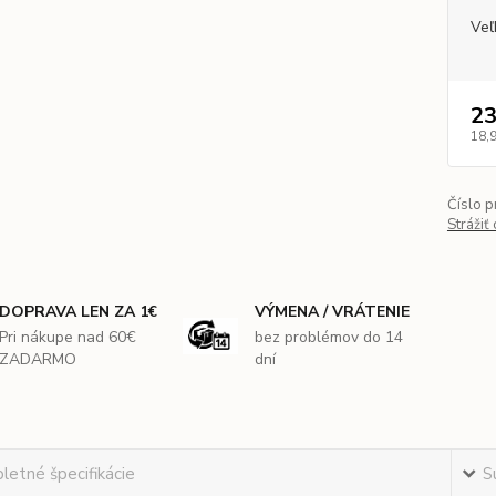
Veľ
23
18,
Číslo p
Strážiť
DOPRAVA LEN ZA 1€
VÝMENA / VRÁTENIE
Pri nákupe nad 60€
bez problémov do 14
ZADARMO
dní
etné špecifikácie
S