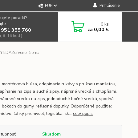
Prihlásenie
EUR
ujete poradiť?
jte.
0
ks
za
0,00 €
 951 355 760
a, 8-16 hod.)
Y EDA červeno-čierna
 montérková blúza, odopínacie rukávy s pružnou manžetou,
zapínanie na zips a suché zipsy, náprsné vrecká s chlopňami,
 náprsné vrecko na zips, jednoduché bočné vrecká, spodná
a bokoch do gumy, reflexné doplnky. Odporúčané použitie:
íctvo, ľahký priemysel, logistika, sk...
celý popis
tupnosť
Skladom