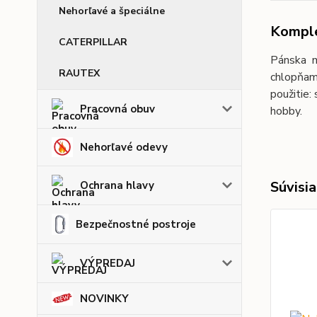
Nehorľavé a špeciálne
Komple
CATERPILLAR
Pánska m
RAUTEX
chlopňami
použitie:
Pracovná obuv
hobby.
Nehorľavé odevy
Súvisia
Ochrana hlavy
Bezpečnostné postroje
VÝPREDAJ
NOVINKY