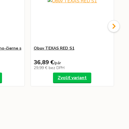
o-čierne s
Obuv TEXAS RED S1
Pr
36,89 €
1,
/
pár
29,99 €
bez DPH
0,
Zvoliť variant