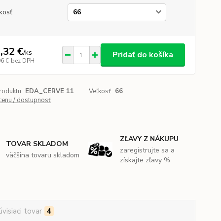
kosť
,32 €
/
ks
Pridať do košíka
96 €
bez DPH
roduktu:
EDA_CERVE 11
Veľkosť:
66
 cenu / dostupnosť
ZĽAVY Z NÁKUPU
TOVAR SKLADOM
zaregistrujte sa a
väčšina tovaru skladom
získajte zľavy %
úvisiaci tovar
4