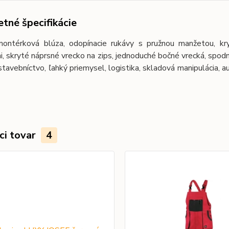
tné špecifikácie
ontérková blúza, odopínacie rukávy s pružnou manžetou, kry
, skryté náprsné vrecko na zips, jednoduché bočné vrecká, spod
 stavebníctvo, ľahký priemysel, logistika, skladová manipulácia,
ci tovar
4