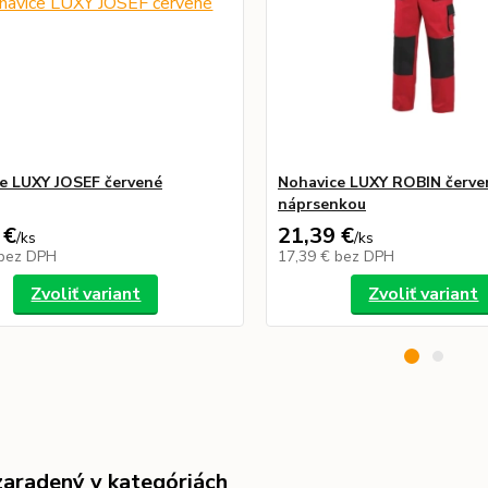
e LUXY JOSEF červené
Nohavice LUXY ROBIN červen
náprsenkou
 €
21,39 €
/
ks
/
ks
bez DPH
17,39 €
bez DPH
Zvoliť variant
Zvoliť variant
zaradený v kategóriách