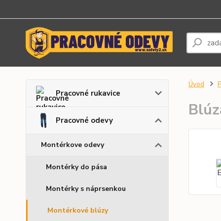
Úvod
P
Pracovné rukavice
Blúz
Pracovné odevy
Montérkove odevy
Montérky do pása
Montérky s náprsenkou
Montérkové blúzy