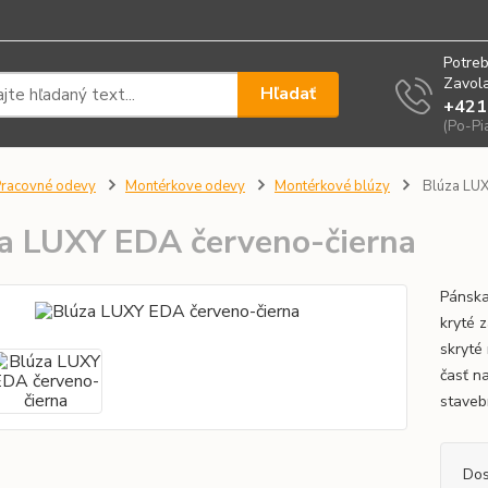
Potreb
Zavola
Hľadať
+421
(Po-Pi
racovné odevy
Montérkove odevy
Montérkové blúzy
Blúza LUX
a LUXY EDA červeno-čierna
Pánska
kryté 
skryté
časť n
stavebn
Dos