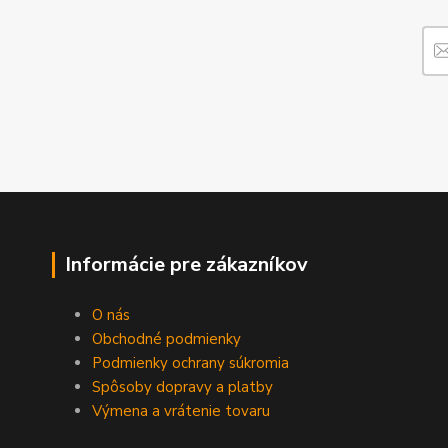
Informácie pre zákazníkov
O nás
Obchodné podmienky
Podmienky ochrany súkromia
Spôsoby dopravy a platby
Výmena a vrátenie tovaru