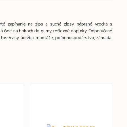
té zapínanie na zips a suché zipsy, náprsné vrecká s
ná časť na bokoch do gumy, reflexné doplnky. Odporúčané
 autoservisy, údržba, montáže, poľnohospodárstvo, záhrada,
Ak