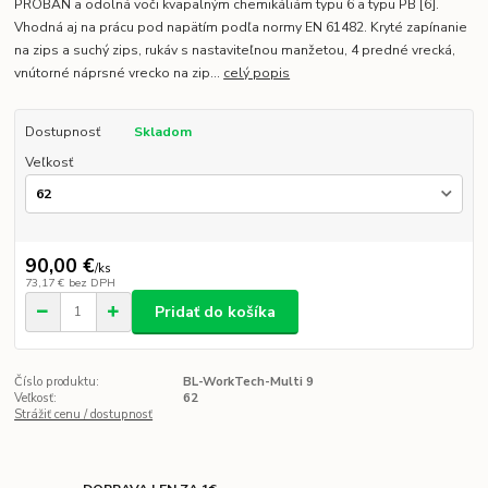
PROBAN a odolná voči kvapalným chemikáliám typu 6 a typu PB [6].
Vhodná aj na prácu pod napätím podľa normy EN 61482. Kryté zapínanie
na zips a suchý zips, rukáv s nastaviteľnou manžetou, 4 predné vrecká,
vnútorné náprsné vrecko na zip...
celý popis
Dostupnosť
Skladom
Veľkosť
90,00 €
/
ks
73,17 €
bez DPH
Pridať do košíka
Číslo produktu:
BL-WorkTech-Multi 9
Veľkosť:
62
Strážiť cenu / dostupnosť