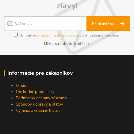
zľavy!
Prihlásiť sa
Súhlasím so
spracovaním osobných údajov
za účelom zasielania newslettera.
Môžete sa kedykoľvek odhlásiť.
Informácie pre zákazníkov
O nás
Obchodné podmienky
Podmienky ochrany súkromia
Spôsoby dopravy a platby
Výmena a vrátenie tovaru