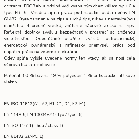
ochranou PROBAN a odolná voči kvapalným chemikáliám typu 6 a
typu PB [6]. Vhodná aj na prácu pod napätím podľa normy EN
61482. Kryté zapínanie na zips a suchý zips, rukáv s nastaviteľnou
manžetou, 4 predné vrecká, vnútorné náprsné vrecko na zips.
Reflexné doplnky zvyšujú bezpečnosť v prostredí so zníženou
viditeľnosťou. Odporúčané použitie: zvárači, petrochemický,
energetický, plynárenský a rafinérsky priemysel, práca pod
napätím, práca na veternej elektrárni.
Odev spĺňa vyššie uvedené normy len vtedy, ak sa nosí celá
súprava blúza + nohavice.
Materiál: 80 % bavlna 19 % polyester 1 % antistatické uhlíkové
vlákno
EN ISO 11612
(A1, A2, B1, C1,
D1
, E2, F1)
EN 1149-5; EN 13034+A1(Typ / type: 6)
EN ISO 11611(Třída / class 1)
EN 61482-2(APC-1)