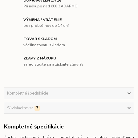
DOPRAVA LEN ZA 1€
Pri nákupe nad 60€ ZADARMO
VÝMENA / VRÁTENIE
bez problémov do 14 dní
TOVAR SKLADOM
väčšina tovaru skladom
ZĽAVY Z NÁKUPU
zaregistrujte sa a získajte zľavy %
Kompletné špecifikácie
Súvisiaci tovar
3
Kompletné špecifikácie
ánska ochranná blúza, antistatická s trvalou nehorľavou