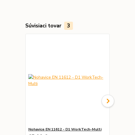
Súvisiaci tovar
3
Nohavice EN 11612 - D1 WorkTech-Multi
Prilba SAL 