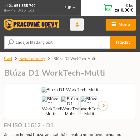
0
ks
+421 951 355 760
EUR
za
0,00 €
(Po-Pia, 8-16 hod.)
Menu
Hľadať
Úvod
Nehorľavé odevy
Blúza D1 WorkTech-Multi
Blúza D1 WorkTech-Multi
EN ISO 11612 - D1
ánska ochranná blúza, antistatická s trvalou nehorľavou ochranou