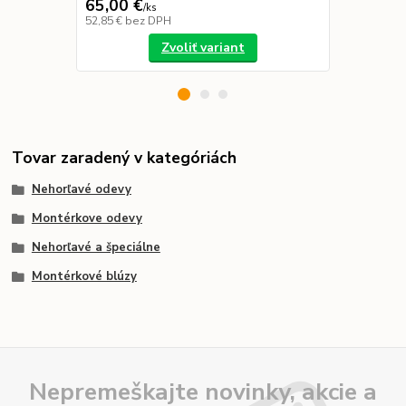
65,00 €
29,99 €
/
ks
52,85 €
bez DPH
24,38 €
bez 
Zvoliť variant
Tovar zaradený v kategóriách
Nehorľavé odevy
Montérkove odevy
Nehorľavé a špeciálne
Montérkové blúzy
Nepremeškajte novinky, akcie a