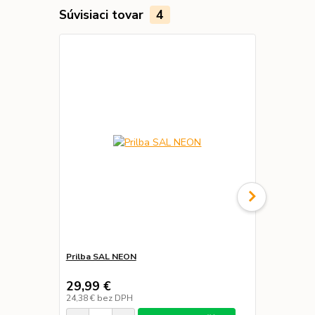
Súvisiaci tovar
4
Doprava ZA
Prilba SAL NEON
Pracovná ob
29,99 €
149,99 
24,38 €
bez DPH
121,94 €
bez