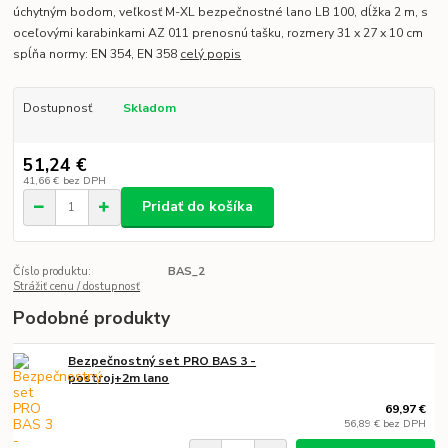
úchytným bodom, veľkosť M-XL bezpečnostné lano LB 100, dĺžka 2 m, s
oceľovými karabinkami AZ 011 prenosnú tašku, rozmery 31 x 27 x 10 cm
spĺňa normy: EN 354, EN 358
celý popis
Dostupnosť
Skladom
51,24 €
41,66 €
bez DPH
Pridať do košíka
Číslo produktu:
BAS_2
Strážiť cenu / dostupnosť
Podobné produkty
Bezpečnostný set PRO BAS 3 -
postroj+2m lano
69,97 €
56,89 €
bez DPH