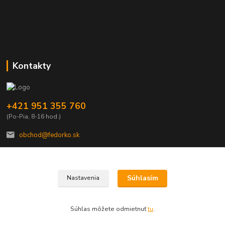
Kontakty
+421 951 355 760
(Po-Pia, 8-16 hod.)
obchod@fedorko.sk
Súhlasím
Nastavenia
© Copyright FEDORKO s.r.o. 1990
Súhlas môžete odmietnuť
tu
.
Vytvorené na
Eshop-rychlo.sk