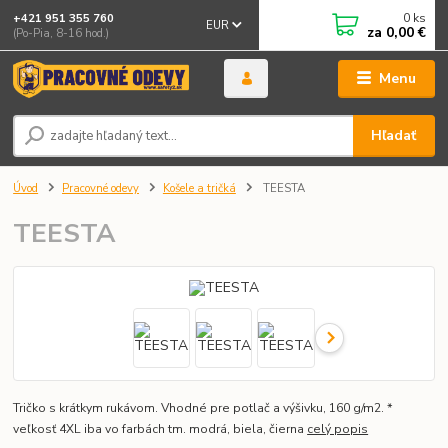
0
ks
+421 951 355 760
EUR
za
0,00 €
(Po-Pia, 8-16 hod.)
Menu
Hľadať
Úvod
Pracovné odevy
Košele a tričká
TEESTA
TEESTA
Tričko s krátkym rukávom. Vhodné pre potlač a výšivku, 160 g/m2. *
veľkosť 4XL iba vo farbách tm. modrá, biela, čierna
celý popis