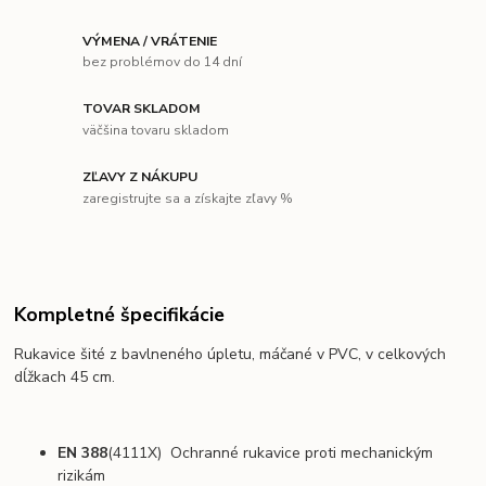
VÝMENA / VRÁTENIE
bez problémov do 14 dní
TOVAR SKLADOM
väčšina tovaru skladom
ZĽAVY Z NÁKUPU
zaregistrujte sa a získajte zľavy %
Kompletné špecifikácie
Rukavice šité z bavlneného úpletu, máčané v PVC, v celkových
dĺžkach 45 cm.
EN 388
(4111X)
Ochranné rukavice proti mechanickým
rizikám