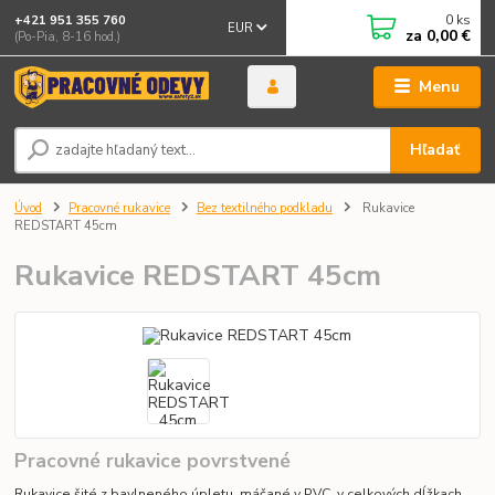
0
ks
+421 951 355 760
EUR
za
0,00 €
(Po-Pia, 8-16 hod.)
Menu
Hľadať
Úvod
Pracovné rukavice
Bez textilného podkladu
Rukavice
REDSTART 45cm
Rukavice REDSTART 45cm
Pracovné rukavice povrstvené
Rukavice šité z bavlneného úpletu, máčané v PVC, v celkových dĺžkach