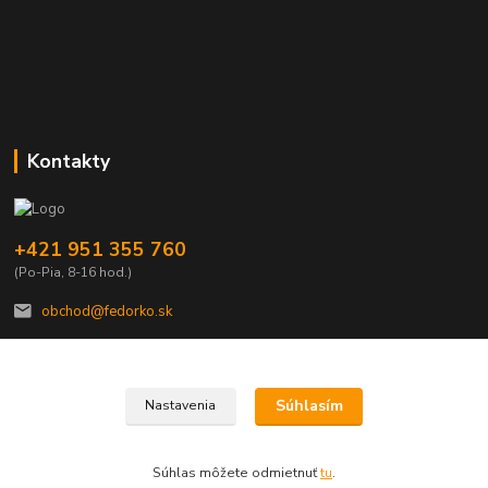
Kontakty
+421 951 355 760
(Po-Pia, 8-16 hod.)
obchod@fedorko.sk
Súhlasím
Nastavenia
© Copyright FEDORKO s.r.o. 1990
Súhlas môžete odmietnuť
tu
.