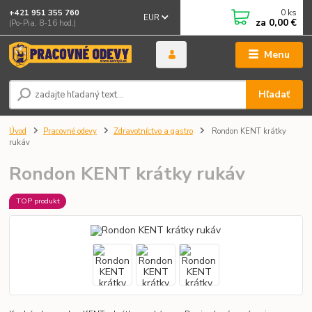
0
ks
+421 951 355 760
EUR
za
0,00 €
(Po-Pia, 8-16 hod.)
Menu
Hľadať
Úvod
Pracovné odevy
Zdravotníctvo a gastro
Rondon KENT krátky
rukáv
Rondon KENT krátky rukáv
TOP produkt