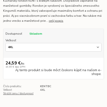
Kuchársky rondon KENT s krátkym rukávom. Dvojradové zapínanie na
manžetové gombíky. Rondon je vyrobený zo špeciálneho zmesového
Kingsmill materiálu, ktorý zabezpečuje maximálny komfort a ochranu pri
práci. Aj po viacnásobnom praní si zachováva farbu a tvar. Na rukáve má
jedno vrecko a manžetové prie...
celý popis
Dostupnosť
Skladom
Veľkosť
24,59 €
/
ks
19,99 €
bez DPH
Aj tento produkt si bude môcť čoskoro kúpiť na našom e-
shope.
Číslo produktu:
KENTBC
Veľkosť:
4XL
Strážiť cenu / dostupnosť