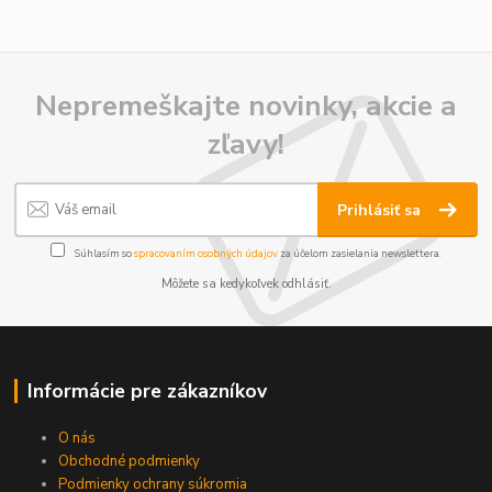
Nepremeškajte novinky, akcie a
zľavy!
Prihlásiť sa
Súhlasím so
spracovaním osobných údajov
za účelom zasielania newslettera.
Môžete sa kedykoľvek odhlásiť.
Informácie pre zákazníkov
O nás
Obchodné podmienky
Podmienky ochrany súkromia