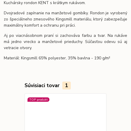
Kuchársky rondon KENT s krátkym rukávom.
Dvojradové zapínanie na manžetové gombíky. Rondon je vyrobený
zo špeciálneho zmesového Kingsmill materiálu, ktorý zabezpečuje
maximálny komfort a ochranu pri práci.
Aj po viacnásobnom praní si zachováva farbu a tvar. Na rukáve
má jedno vrecko a manžetové prieduchy. Súčasťou odevu sú aj
vetracie otvory.
Materiál: Kingsmill 65% polyester, 35% bavlna - 190 g/m²
Súvisiaci tovar
1
TOP produkt