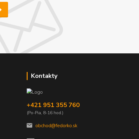
Kontakty
+421 951 355 760
(Po-Pia, 8-16 hod.)
obchod@fedorko.sk