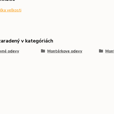
ľka veľkosti
zaradený v kategóriách
ovné odevy
Montérkove odevy
Mont