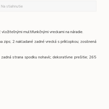
Na stiahnutie
ložiteľnými multifunkčnými vreckami na náradie.
 na zips; 2 nakladané zadné vrecká s príklopkou; zosilnená
 zadná strana spodku nohavíc; dekoratívne prešitie; 265