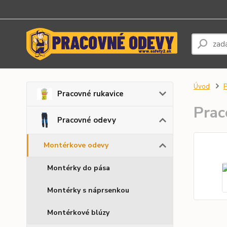
Úvod
P
Pracovné rukavice
Prac
Pracovné odevy
Montérkove odevy
Montérky do pása
Montérky s náprsenkou
Montérkové blúzy