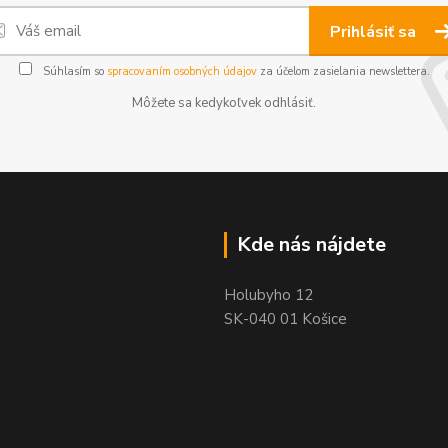
Prihlásiť sa
Súhlasím so
spracovaním osobných údajov
za účelom zasielania newslettera.
Môžete sa kedykoľvek odhlásiť.
Kde nás nájdete
Holubyho 12
SK-040 01 Košice