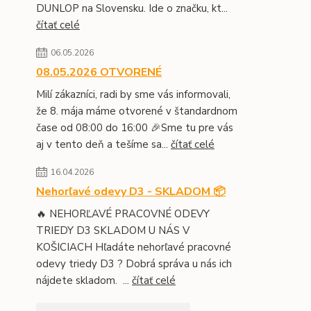
DUNLOP na Slovensku. Ide o značku, kt...
čítať celé
06.05.2026
08.05.2026 OTVORENÉ
Milí zákazníci, radi by sme vás informovali,
že 8. mája máme otvorené v štandardnom
čase od 08:00 do 16:00 🎉Sme tu pre vás
aj v tento deň a tešíme sa...
čítať celé
16.04.2026
Nehorľavé odevy D3 - SKLADOM 📦
🔥 NEHORĽAVÉ PRACOVNÉ ODEVY
TRIEDY D3 SKLADOM U NÁS V
KOŠICIACH Hľadáte nehorľavé pracovné
odevy triedy D3 ? Dobrá správa u nás ich
nájdete skladom. ...
čítať celé