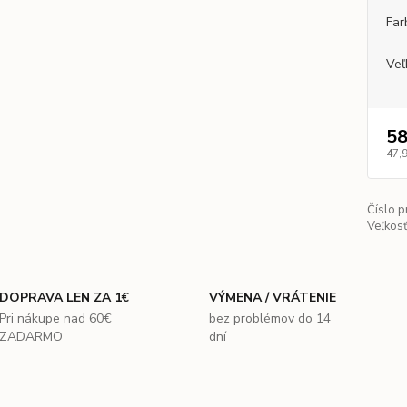
Far
Veľ
58
47,
Číslo p
Veľkosť
DOPRAVA LEN ZA 1€
VÝMENA / VRÁTENIE
Pri nákupe nad 60€
bez problémov do 14
ZADARMO
dní