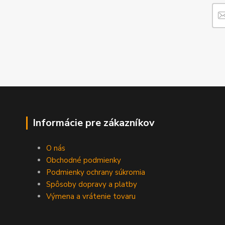
Informácie pre zákazníkov
O nás
Obchodné podmienky
Podmienky ochrany súkromia
Spôsoby dopravy a platby
Výmena a vrátenie tovaru