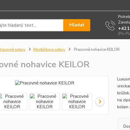
Potreb
Zavola
Hľadať
+421
(Po-Pi
racovné odevy
Montérkove odevy
Pracovné nohavice KEILOR
ovné nohavice KEILOR
Luxusn
vrecka
krúžok
na zip
kolien
Dos