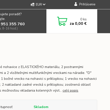
Prihlásenie
EUR
ujete poradiť?
jte.
0
ks
za
0,00 €
 951 355 760
a, 8-16 hod.)
é nohavice z ELASTICKÉHO materiálu, 2 postrannými
mi a 2 vložiteľnými multifunkčnými vreckami na náradie. "D"
; 1 bočné vrecko na nohavici s príklopkou; 1 vrecko na nohavici
s; 2 nakladané zadné vrecká s príklopkou; zosilnená oblasť
 s možnosťou vkladania kolenných výst...
celý popis
tupnosť
Skladom