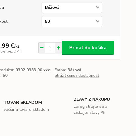
ba
kosť
,99 €
/
ks
Pridať do košíka
96 €
bez DPH
roduktu:
0302 0383 00 xxx
Farba:
Béžová
:
50
Strážiť cenu / dostupnosť
ZĽAVY Z NÁKUPU
TOVAR SKLADOM
zaregistrujte sa a
väčšina tovaru skladom
získajte zľavy %