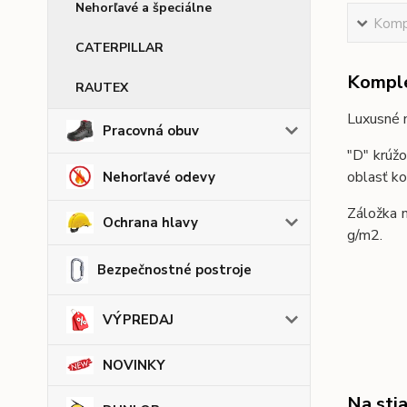
Nehorľavé a špeciálne
Kompl
CATERPILLAR
Komple
RAUTEX
Luxusné n
Pracovná obuv
"D" krúžo
oblasť ko
Nehorľavé odevy
Záložka n
Ochrana hlavy
g/m2.
Bezpečnostné postroje
VÝPREDAJ
NOVINKY
Na sti