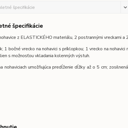
etné špecifikácie
tné špecifikácie
ohavice z ELASTICKÉHO materiálu, 2 postrannými vreckami a 2 v
k; 1 bočné vrecko na nohavici s príklopkou; 1 vrecko na nohavici
lien s možnosťou vkladania kolenných výstuh.
a nohaviciach umožňujúca predĺženie dĺžky až o 5 cm; zosilnená
ahnutie