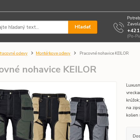
Potreb
Zavola
Hľadať
+421
(Po-Pi
racovné odevy
Montérkove odevy
Pracovné nohavice KEILOR
ovné nohavice KEILOR
Luxusn
vrecka
krúžok
na zip
kolien
Dos