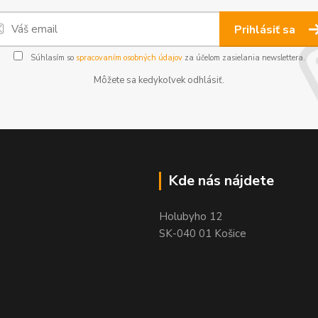
Prihlásiť sa
Súhlasím so
spracovaním osobných údajov
za účelom zasielania newslettera.
Môžete sa kedykoľvek odhlásiť.
Kde nás nájdete
Holubyho 12
SK-040 01 Košice