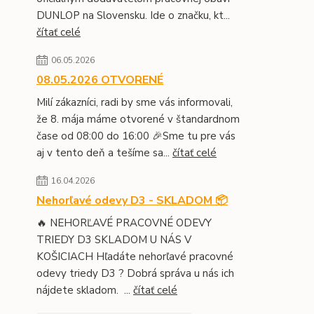
DUNLOP na Slovensku. Ide o značku, kt...
čítať celé
06.05.2026
08.05.2026 OTVORENÉ
Milí zákazníci, radi by sme vás informovali,
že 8. mája máme otvorené v štandardnom
čase od 08:00 do 16:00 🎉Sme tu pre vás
aj v tento deň a tešíme sa...
čítať celé
16.04.2026
Nehorľavé odevy D3 - SKLADOM 📦
🔥 NEHORĽAVÉ PRACOVNÉ ODEVY
TRIEDY D3 SKLADOM U NÁS V
KOŠICIACH Hľadáte nehorľavé pracovné
odevy triedy D3 ? Dobrá správa u nás ich
nájdete skladom. ...
čítať celé