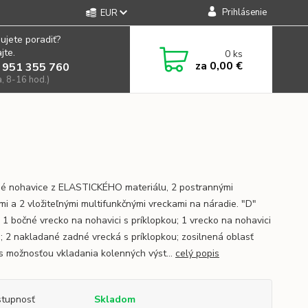
Prihlásenie
EUR
ujete poradiť?
jte.
0
ks
za
0,00 €
 951 355 760
a, 8-16 hod.)
é nohavice z ELASTICKÉHO materiálu, 2 postrannými
mi a 2 vložiteľnými multifunkčnými vreckami na náradie. "D"
; 1 bočné vrecko na nohavici s príklopkou; 1 vrecko na nohavici
s; 2 nakladané zadné vrecká s príklopkou; zosilnená oblasť
 s možnosťou vkladania kolenných výst...
celý popis
tupnosť
Skladom