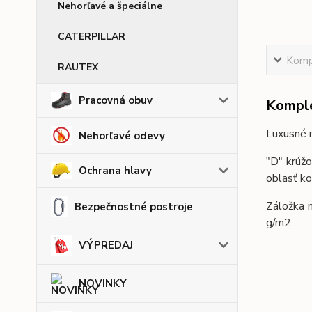
Nehorľavé a špeciálne
CATERPILLAR
Kompl
RAUTEX
Pracovná obuv
Komple
Luxusné n
Nehorľavé odevy
"D" krúžo
Ochrana hlavy
oblasť ko
Záložka n
Bezpečnostné postroje
g/m2.
VÝPREDAJ
NOVINKY