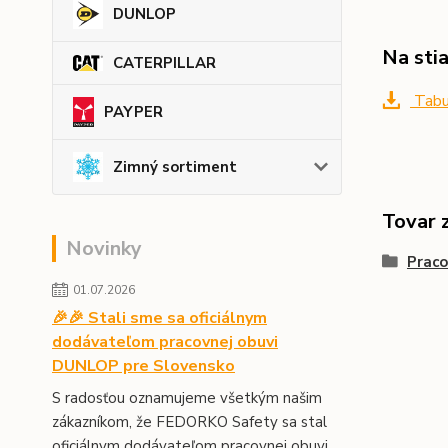
DUNLOP
Na sti
CATERPILLAR
Tabu
PAYPER
Zimný sortiment
Tovar 
Novinky
Prac
01.07.2026
🎉🎉 Stali sme sa oficiálnym
dodávateľom pracovnej obuvi
DUNLOP pre Slovensko
S radosťou oznamujeme všetkým našim
zákazníkom, že FEDORKO Safety sa stal
oficiálnym dodávateľom pracovnej obuvi