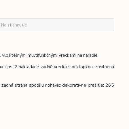
Na stiahnutie
ložiteľnými multifunkčnými vreckami na náradie.
 na zips; 2 nakladané zadné vrecká s príklopkou; zosilnená
 zadná strana spodku nohavíc; dekoratívne prešitie; 265