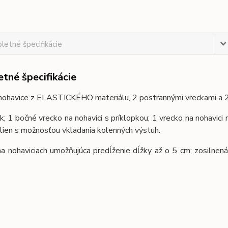
etné špecifikácie
tné špecifikácie
ohavice z ELASTICKÉHO materiálu, 2 postrannými vreckami a 2 v
k; 1 bočné vrecko na nohavici s príklopkou; 1 vrecko na nohavici
lien s možnosťou vkladania kolenných výstuh.
a nohaviciach umožňujúca predĺženie dĺžky až o 5 cm; zosilnená