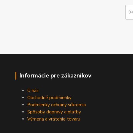
Informácie pre zákazníkov
O nás
Obchodné podmienky
Podmienky ochrany súkromia
Spôsoby dopravy a platby
Výmena a vrátenie tovaru