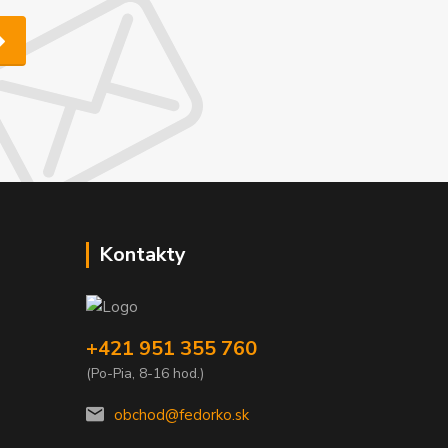
Kontakty
+421 951 355 760
(Po-Pia, 8-16 hod.)
obchod@fedorko.sk