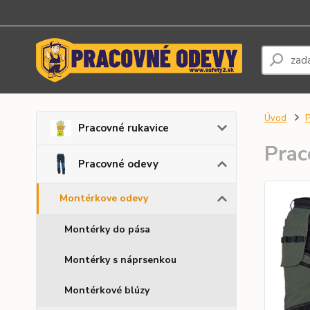
Úvod
P
Pracovné rukavice
Prac
Pracovné odevy
Montérkove odevy
Montérky do pása
Montérky s náprsenkou
Montérkové blúzy