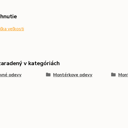
ahnutie
ľka veľkosti
zaradený v kategóriách
ovné odevy
Montérkove odevy
Mont