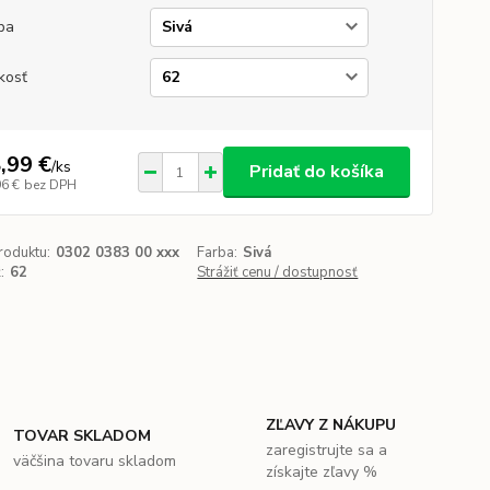
ba
kosť
,99 €
/
ks
Pridať do košíka
96 €
bez DPH
roduktu:
0302 0383 00 xxx
Farba:
Sivá
:
62
Strážiť cenu / dostupnosť
ZĽAVY Z NÁKUPU
TOVAR SKLADOM
zaregistrujte sa a
väčšina tovaru skladom
získajte zľavy %