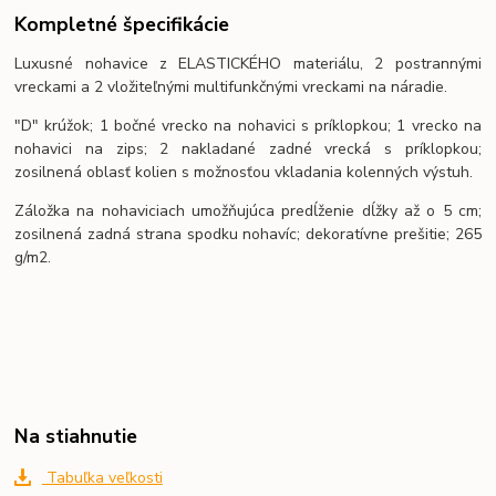
Kompletné špecifikácie
Luxusné nohavice z ELASTICKÉHO materiálu, 2 postrannými
vreckami a 2 vložiteľnými multifunkčnými vreckami na náradie.
"D" krúžok; 1 bočné vrecko na nohavici s príklopkou; 1 vrecko na
nohavici na zips; 2 nakladané zadné vrecká s príklopkou;
zosilnená oblasť kolien s možnosťou vkladania kolenných výstuh.
Záložka na nohaviciach umožňujúca predĺženie dĺžky až o 5 cm;
zosilnená zadná strana spodku nohavíc; dekoratívne prešitie; 265
g/m2.
Na stiahnutie
Tabuľka veľkosti