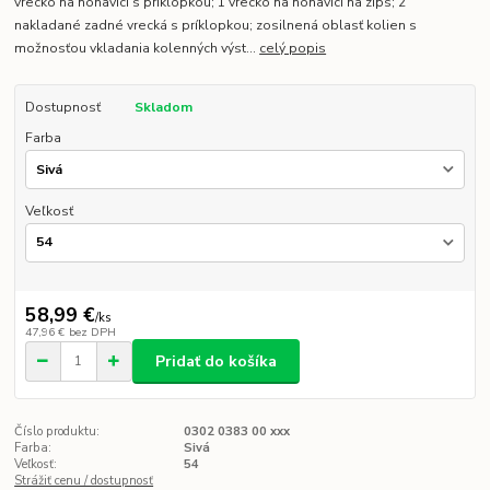
vrecko na nohavici s príklopkou; 1 vrecko na nohavici na zips; 2
nakladané zadné vrecká s príklopkou; zosilnená oblasť kolien s
možnosťou vkladania kolenných výst...
celý popis
Dostupnosť
Skladom
Farba
Veľkosť
58,99 €
/
ks
47,96 €
bez DPH
Pridať do košíka
Číslo produktu:
0302 0383 00 xxx
Farba:
Sivá
Veľkosť:
54
Strážiť cenu / dostupnosť