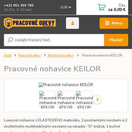
0
ks
+421 951 355 760
EUR
za
0,00 €
(Po-Pia, 8-16 hod.)
Menu
Hľadať
Úvod
Pracovné odevy
Montérkove odevy
Pracovné nohavice KEILOR
Pracovné nohavice KEILOR
Luxusné nohavice z ELASTICKÉHO materiálu, 2 postrannými vreckami a 2
vložiteľnými multifunkčnými vreckami na náradie. "D" krúžok; 1 bočné