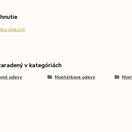
ahnutie
ľka veľkosti
zaradený v kategóriách
ovné odevy
Montérkove odevy
Mont