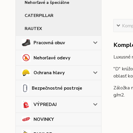
Nehorľavé a špeciálne
CATERPILLAR
Kompl
RAUTEX
Pracovná obuv
Komple
Luxusné n
Nehorľavé odevy
"D" krúžo
Ochrana hlavy
oblasť ko
Záložka n
Bezpečnostné postroje
g/m2.
VÝPREDAJ
NOVINKY