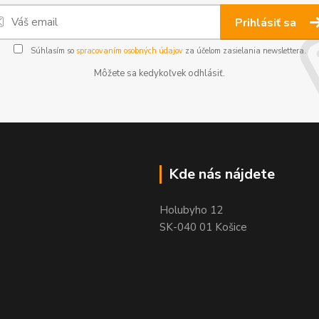
Prihlásiť sa
Súhlasím so
spracovaním osobných údajov
za účelom zasielania newslettera.
Môžete sa kedykoľvek odhlásiť.
Kde nás nájdete
Holubyho 12
SK-040 01 Košice