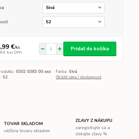
ba
kosť
,99 €
/
ks
Pridať do košíka
96 €
bez DPH
roduktu:
0302 0383 00 xxx
Farba:
Sivá
:
52
Strážiť cenu / dostupnosť
ZĽAVY Z NÁKUPU
TOVAR SKLADOM
zaregistrujte sa a
väčšina tovaru skladom
získajte zľavy %