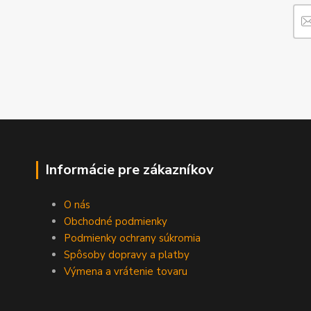
Informácie pre zákazníkov
O nás
Obchodné podmienky
Podmienky ochrany súkromia
Spôsoby dopravy a platby
Výmena a vrátenie tovaru