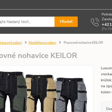
Potreb
Zavola
Hľadať
+421
(Po-Pi
racovné odevy
Montérkove odevy
Pracovné nohavice KEILOR
ovné nohavice KEILOR
Luxusn
vrecka
krúžok
na zip
kolien
Dos