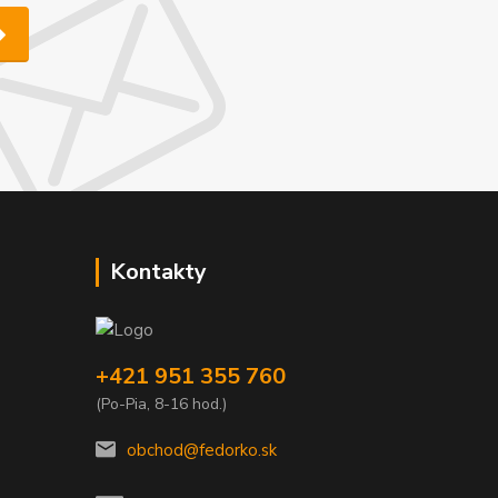
Kontakty
+421 951 355 760
(Po-Pia, 8-16 hod.)
obchod@fedorko.sk