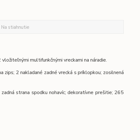
Na stiahnutie
ložiteľnými multifunkčnými vreckami na náradie.
 na zips; 2 nakladané zadné vrecká s príklopkou; zosilnená
 zadná strana spodku nohavíc; dekoratívne prešitie; 265