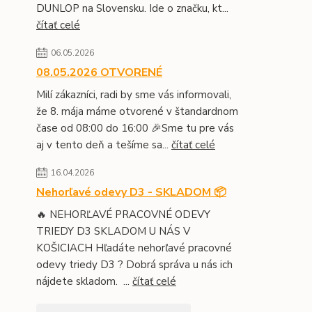
DUNLOP na Slovensku. Ide o značku, kt...
čítať celé
06.05.2026
08.05.2026 OTVORENÉ
Milí zákazníci, radi by sme vás informovali,
že 8. mája máme otvorené v štandardnom
čase od 08:00 do 16:00 🎉Sme tu pre vás
aj v tento deň a tešíme sa...
čítať celé
16.04.2026
Nehorľavé odevy D3 - SKLADOM 📦
🔥 NEHORĽAVÉ PRACOVNÉ ODEVY
TRIEDY D3 SKLADOM U NÁS V
KOŠICIACH Hľadáte nehorľavé pracovné
odevy triedy D3 ? Dobrá správa u nás ich
nájdete skladom. ...
čítať celé