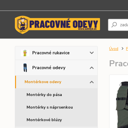
Úvod
P
Pracovné rukavice
Prac
Pracovné odevy
Montérkove odevy
Montérky do pása
Montérky s náprsenkou
Montérkové blúzy