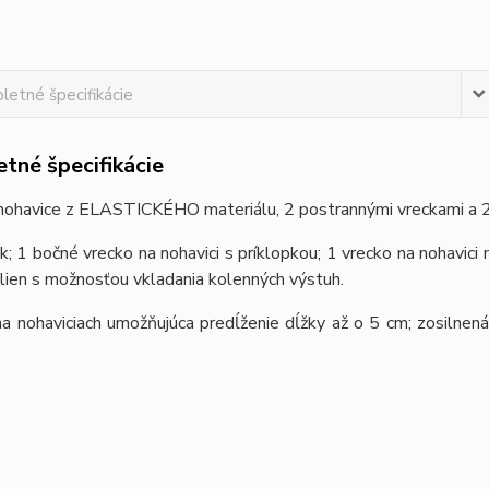
etné špecifikácie
tné špecifikácie
ohavice z ELASTICKÉHO materiálu, 2 postrannými vreckami a 2 v
k; 1 bočné vrecko na nohavici s príklopkou; 1 vrecko na nohavici
lien s možnosťou vkladania kolenných výstuh.
a nohaviciach umožňujúca predĺženie dĺžky až o 5 cm; zosilnená