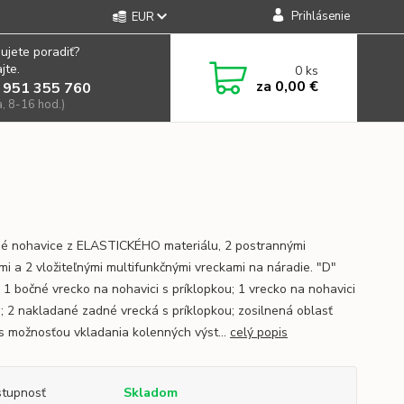
Prihlásenie
EUR
ujete poradiť?
jte.
0
ks
za
0,00 €
 951 355 760
a, 8-16 hod.)
é nohavice z ELASTICKÉHO materiálu, 2 postrannými
mi a 2 vložiteľnými multifunkčnými vreckami na náradie. "D"
; 1 bočné vrecko na nohavici s príklopkou; 1 vrecko na nohavici
s; 2 nakladané zadné vrecká s príklopkou; zosilnená oblasť
 s možnosťou vkladania kolenných výst...
celý popis
tupnosť
Skladom