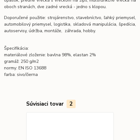
opasok, predné vrecká s vreckom na zips, multifunkčné vrecká na
oboch stranách, dve zadné vrecká - jedno s klopou.
Doporučené použitie: strojárenstvo, stavebníctvo, ľahký priemysel,
automobilový priemysel, logistika, skladová manipulácia, špedícia,
autoservisy, údržba, montáže, záhrada, hobby.
Špecifikácia:
materiálové zloženie: bavlna 98%, elastan 2%
gramáž: 250 g/m2
normy: EN ISO 13688
farba: sivo/čierna
Súvisiaci tovar
2