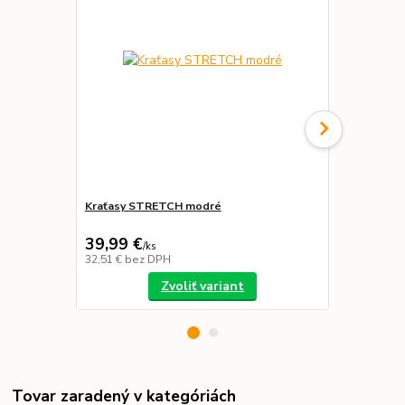
Kraťasy STRETCH modré
Nohavice C
modro-čier
39,99 €
59,43 €
/
ks
/
k
32,51 €
bez DPH
48,32 €
bez 
Zvoliť variant
Tovar zaradený v kategóriách