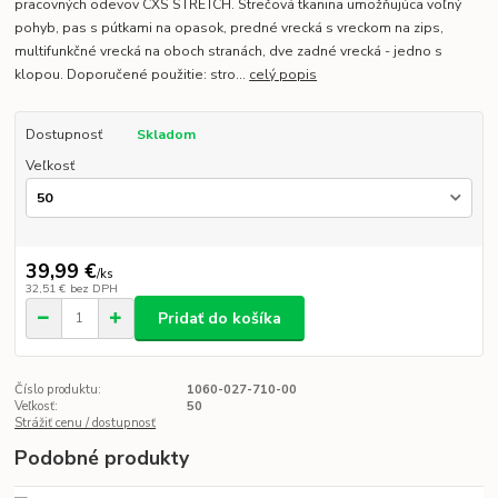
pracovných odevov CXS STRETCH. Strečová tkanina umožňujúca voľný
pohyb, pas s pútkami na opasok, predné vrecká s vreckom na zips,
multifunkčné vrecká na oboch stranách, dve zadné vrecká - jedno s
klopou. Doporučené použitie: stro...
celý popis
Dostupnosť
Skladom
Veľkosť
39,99 €
/
ks
32,51 €
bez DPH
Pridať do košíka
Číslo produktu:
1060-027-710-00
Veľkosť:
50
Strážiť cenu / dostupnosť
Podobné produkty