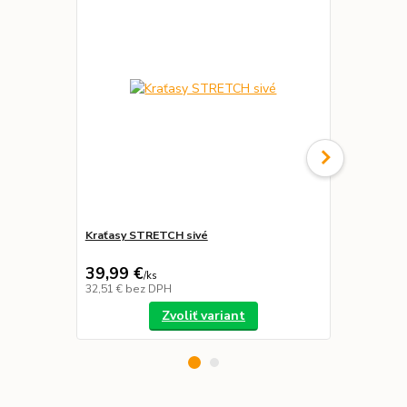
Kraťasy STRETCH sivé
Nohavice C
modro-čier
39,99 €
59,43 €
/
ks
/
k
32,51 €
bez DPH
48,32 €
bez 
Zvoliť variant