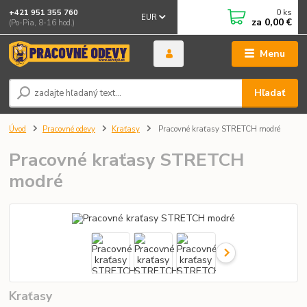
0
ks
+421 951 355 760
EUR
za
0,00 €
(Po-Pia, 8-16 hod.)
Menu
Hľadať
Úvod
Pracovné odevy
Kraťasy
Pracovné kraťasy STRETCH modré
Pracovné kraťasy STRETCH
modré
Kraťasy