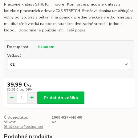
Pracovné kraťasy STRETCH modré Komfortné pracovné kraťasy z
kolekcie pracovných odevov CXS STRETCH. Strečová tkanina umožňujúca
voľný pohyb, pas s pútkami na opasok, predné vrecká s vreckom na zips,
multifunkčné vrecká na oboch stranách, dve zadné vrecká - jedno s
klopou. Doporučené použitie: str...
celý popis
Dostupnosť
Skladom
Veľkosť
39,99 €
/
ks
32,51 €
bez DPH
Pridať do košíka
Číslo produktu:
1060-027-440-00
Veľkosť:
62
Strážiť cenu / dostupnosť
Podobné produkty