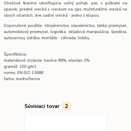
Strečová tkanina umožňujúca voľný pohyb, pas s pútkami na
opasok, predné vrecká s vreckom na zips, multifunkčné vrecká na
oboch stranách, dve zadné vrecká - jedno s klopou.
Doporučené použitie: strojárenstvo, stavebníctvo, ľahký priemysel,
automobilový priemysel, logistika, skladová manipulácia, špedícia,
autoservisy, údržba, montáže, záhrada, hobby.
Špecifikácia:
materiálové zloženie: bavlna 98%, elastan 2%
gramáž: 250 g/m2
normy: EN ISO 13688
farba: modro/čierna
Súvisiaci tovar
2