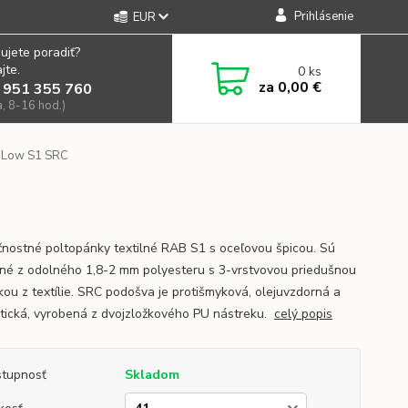
Prihlásenie
EUR
ujete poradiť?
jte.
0
ks
za
0,00 €
 951 355 760
a, 8-16 hod.)
 Low S1 SRC
nostné poltopánky textilné RAB S1 s oceľovou špicou. Sú
né z odolného 1,8-2 mm polyesteru s 3-vrstvovou priedušnou
kou z textílie. SRC podošva je protišmyková, olejuvzdorná a
atická, vyrobená z dvojzložkového PU nástreku.
celý popis
tupnosť
Skladom