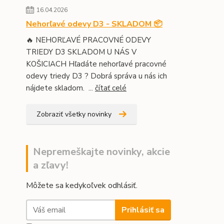
16.04.2026
Nehorľavé odevy D3 - SKLADOM 📦
🔥 NEHORĽAVÉ PRACOVNÉ ODEVY
TRIEDY D3 SKLADOM U NÁS V
KOŠICIACH Hľadáte nehorľavé pracovné
odevy triedy D3 ? Dobrá správa u nás ich
nájdete skladom. ...
čítať celé
Zobraziť všetky novinky
Nepremeškajte novinky, akcie
a zľavy!
Môžete sa kedykoľvek odhlásiť.
Prihlásiť sa