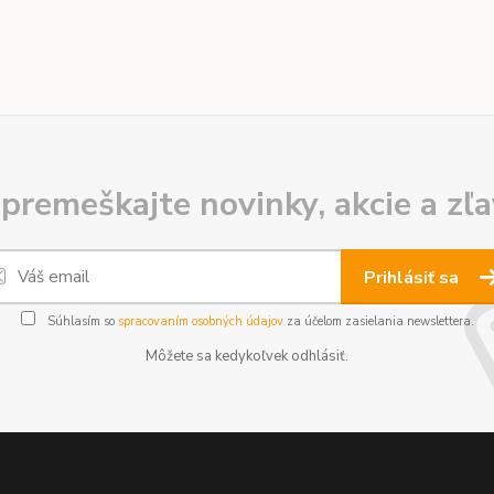
premeškajte novinky, akcie a zľa
Prihlásiť sa
Súhlasím so
spracovaním osobných údajov
za účelom zasielania newslettera.
Môžete sa kedykoľvek odhlásiť.