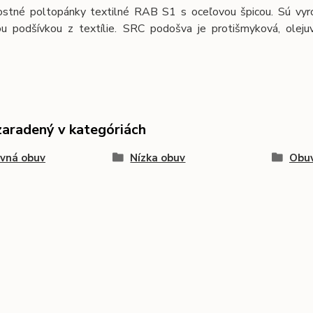
stné poltopánky textilné RAB S1 s oceľovou špicou. Sú vy
ou podšívkou z textílie. SRC podošva je protišmyková, oleju
.
zaradený v kategóriách
vná obuv
Nízka obuv
Obuv