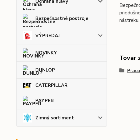
Ochrana hlavy
Bezpečno
priedušn
Bezpečnostné postroje
nástreku
VÝPREDAJ
NOVINKY
Tovar 
DUNLOP
Praco
CATERPILLAR
PAYPER
Zimný sortiment