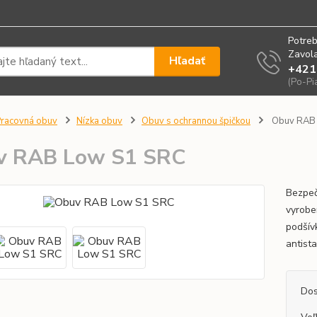
Potreb
Zavola
Hľadať
+421
(Po-Pi
racovná obuv
Nízka obuv
Obuv s ochrannou špičkou
Obuv RAB
v RAB Low S1 SRC
Bezpeč
vyrobe
podšív
antist
Dos