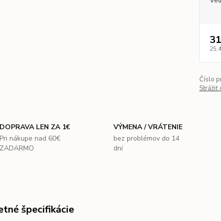
Veľ
31
25,
Číslo p
Strážiť
DOPRAVA LEN ZA 1€
VÝMENA / VRÁTENIE
Pri nákupe nad 60€
bez problémov do 14
ZADARMO
dní
tné špecifikácie