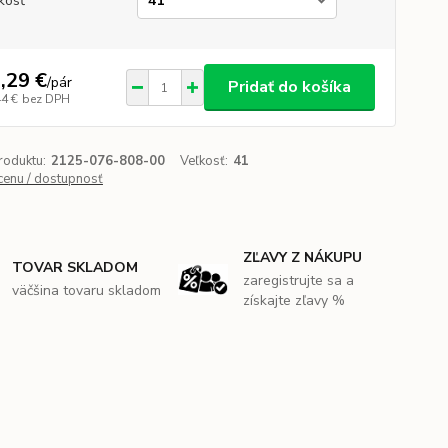
kosť
,29 €
/
pár
Pridať do košíka
44 €
bez DPH
roduktu:
2125-076-808-00
Veľkosť:
41
 cenu / dostupnosť
ZĽAVY Z NÁKUPU
TOVAR SKLADOM
zaregistrujte sa a
väčšina tovaru skladom
získajte zľavy %