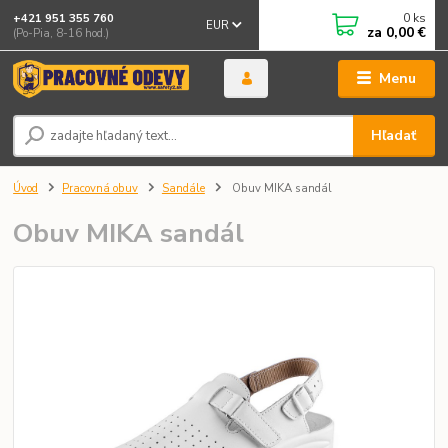
0
ks
+421 951 355 760
EUR
za
0,00 €
(Po-Pia, 8-16 hod.)
Menu
Hľadať
Úvod
Pracovná obuv
Sandále
Obuv MIKA sandál
Obuv MIKA sandál