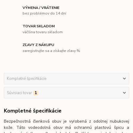
VÝMENA / VRÁTENIE
bez problémov do 14 dní
TOVAR SKLADOM
väčšina tovaru skladom
ZĽAVY Z NÁKUPU
zaregistrujte sa a získajte zľavy %
Kompletné špecifikácie
Súvisiaci tovar
1
Kompletné špecifikácie
Bezpečnostná členková obuv je vyrobená z odolnej nubukovej
kože. Táto vodeodolná obuv má ochrannú plastovú špicu a