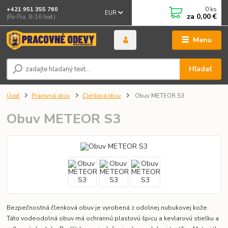
0
ks
+421 951 355 760
EUR
za
0,00 €
(Po-Pia, 8-16 hod.)
Menu
Hľadať
Úvod
Pracovná obuv
Členková obuv
Obuv METEOR S3
Obuv METEOR S3
Bezpečnostná členková obuv je vyrobená z odolnej nubukovej kože.
Táto vodeodolná obuv má ochrannú plastovú špicu a kevlarovú stielku a