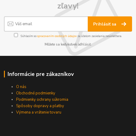
zľavy!
Prihlásiť sa
Súhlasím so
spracovaním osobných údajov
za účelom zasielania newslettera.
Môžete sa kedykoľvek odhlásiť.
Informácie pre zákazníkov
O nás
Obchodné podmienky
Podmienky ochrany súkromia
Spôsoby dopravy a platby
Výmena a vrátenie tovaru