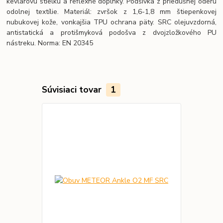
kevlarovú stielku a reflexné doplnky. Podšívka z priedušnej oderu
odolnej textílie. Materiál: zvršok z 1,6-1,8 mm štiepenkovej
nubukovej kože, vonkajšia TPU ochrana päty. SRC olejuvzdorná,
antistatická a protišmyková podošva z dvojzložkového PU
nástreku. Norma: EN 20345
Súvisiaci tovar
1