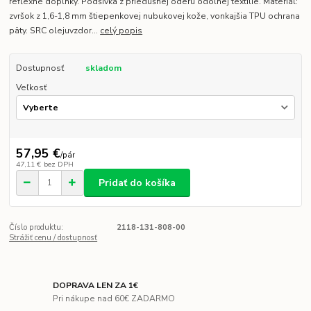
reflexné doplnky. Podšívka z priedušnej oderu odolnej textílie. Materiál:
zvršok z 1,6-1,8 mm štiepenkovej nubukovej kože, vonkajšia TPU ochrana
päty. SRC olejuvzdor...
celý popis
Dostupnosť
skladom
Veľkosť
57,95 €
/
pár
47,11 €
bez DPH
Pridať do košíka
Číslo produktu:
2118-131-808-00
Strážiť cenu / dostupnosť
DOPRAVA LEN ZA 1€
Pri nákupe nad 60€ ZADARMO