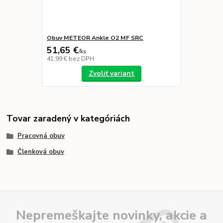
Obuv METEOR Ankle O2 MF SRC
51,65 €
/
ks
41,99 €
bez DPH
Zvoliť variant
Tovar zaradený v kategóriách
Pracovná obuv
Členková obuv
Nepremeškajte novinky, akcie a