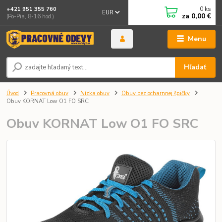
0
ks
+421 951 355 760
EUR
za
0,00 €
(Po-Pia, 8-16 hod.)
Menu
Hľadať
Úvod
Pracovná obuv
Nízka obuv
Obuv bez ocharnnej špičky
Obuv KORNAT Low O1 FO SRC
Obuv KORNAT Low O1 FO SRC