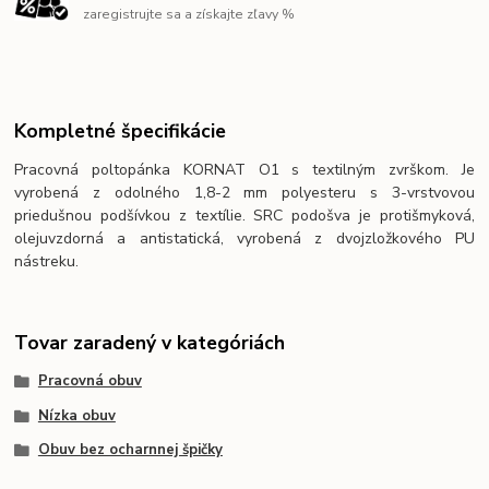
zaregistrujte sa a získajte zľavy %
Kompletné špecifikácie
Pracovná poltopánka KORNAT O1 s textilným zvrškom. Je
vyrobená z odolného 1,8-2 mm polyesteru s 3-vrstvovou
priedušnou podšívkou z textílie. SRC podošva je protišmyková,
olejuvzdorná a antistatická, vyrobená z dvojzložkového PU
nástreku.
Tovar zaradený v kategóriách
Pracovná obuv
Nízka obuv
Obuv bez ocharnnej špičky