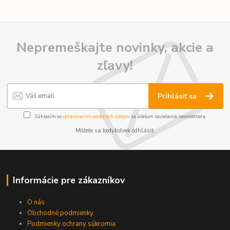
Nepremeškajte novinky, akcie a
zľavy!
Prihlásiť sa
Súhlasím so
spracovaním osobných údajov
za účelom zasielania newslettera.
Môžete sa kedykoľvek odhlásiť.
Informácie pre zákazníkov
O nás
Obchodné podmienky
Podmienky ochrany súkromia