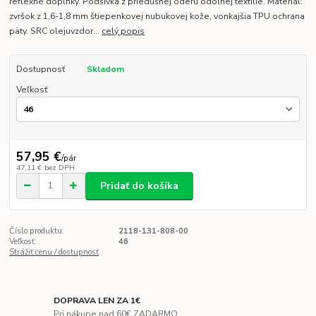
reflexné doplnky. Podšívka z priedušnej oderu odolnej textílie. Materiál:
zvršok z 1,6-1,8 mm štiepenkovej nubukovej kože, vonkajšia TPU ochrana
päty. SRC olejuvzdor...
celý popis
Dostupnosť
Skladom
Veľkosť
57,95 €
/
pár
47,11 €
bez DPH
Pridať do košíka
Číslo produktu:
2118-131-808-00
Veľkosť:
46
Strážiť cenu / dostupnosť
DOPRAVA LEN ZA 1€
Pri nákupe nad 60€ ZADARMO