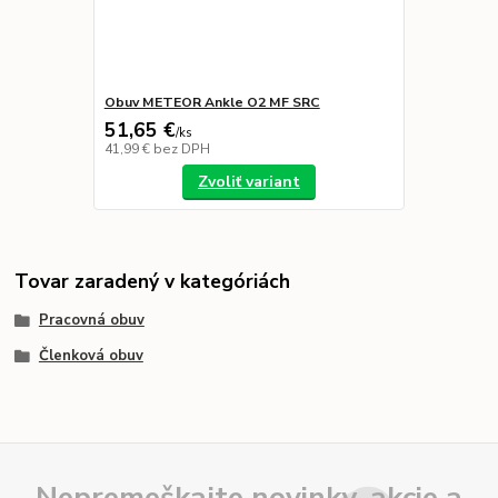
Obuv METEOR Ankle O2 MF SRC
51,65 €
/
ks
41,99 €
bez DPH
Zvoliť variant
Tovar zaradený v kategóriách
Pracovná obuv
Členková obuv
Nepremeškajte novinky, akcie a