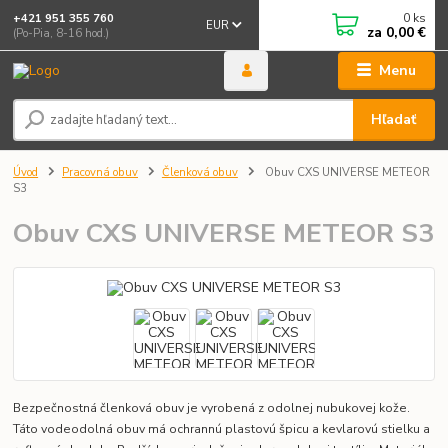
0
ks
+421 951 355 760
EUR
za
0,00 €
(Po-Pia, 8-16 hod.)
Menu
Hľadať
Úvod
Pracovná obuv
Členková obuv
Obuv CXS UNIVERSE METEOR
S3
Obuv CXS UNIVERSE METEOR S3
Bezpečnostná členková obuv je vyrobená z odolnej nubukovej kože.
Táto vodeodolná obuv má ochrannú plastovú špicu a kevlarovú stielku a