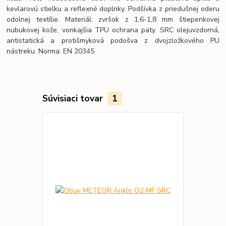
kevlarovú stielku a reflexné doplnky. Podšívka z priedušnej oderu
odolnej textílie. Materiál: zvršok z 1,6-1,8 mm štiepenkovej
nubukovej kože, vonkajšia TPU ochrana päty. SRC olejuvzdorná,
antistatická a protišmyková podošva z dvojzložkového PU
nástreku. Norma: EN 20345
Súvisiaci tovar
1