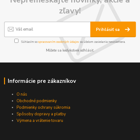
zľavy!
Prihlásiť sa
Súhlasím so
spracovaním osobných údajov
za účelom zasielania newslettera.
Môžete sa kedykoľvek odhlásiť.
Informácie pre zákazníkov
O nás
Obchodné podmienky
Podmienky ochrany súkromia
Spôsoby dopravy a platby
Výmena a vrátenie tovaru