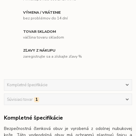
VÝMENA / VRÁTENIE
bez problémov do 14 dní
TOVAR SKLADOM
väčšina tovaru skladom
ZĽAVY Z NÁKUPU
zaregistrujte sa a získajte zľavy %
Kompletné špecifikácie
Súvisiaci tovar
1
Kompletné špecifikácie
Bezpečnostná členková obuv je vyrobená z odolnej nubukovej
kože. Táto vodeodolná obuv má ochrannú plastovú špicu a