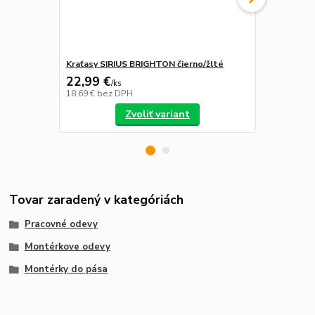
Kraťasy SIRIUS BRIGHTON čierno/žlté
Kraťasy CXS
22,99 €
22,13 €
/
ks
/
k
18,69 €
bez DPH
17,99 €
bez 
Zvoliť variant
Tovar zaradený v kategóriách
Pracovné odevy
Montérkove odevy
Montérky do pása