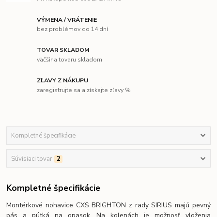
VÝMENA / VRÁTENIE
bez problémov do 14 dní
TOVAR SKLADOM
väčšina tovaru skladom
ZĽAVY Z NÁKUPU
zaregistrujte sa a získajte zľavy %
Kompletné špecifikácie
Súvisiaci tovar
2
Kompletné špecifikácie
Montérkové nohavice CXS BRIGHTON z rady SIRIUS majú pevný
pás a pútká na opasok. Na kolenách je možnosť vloženia