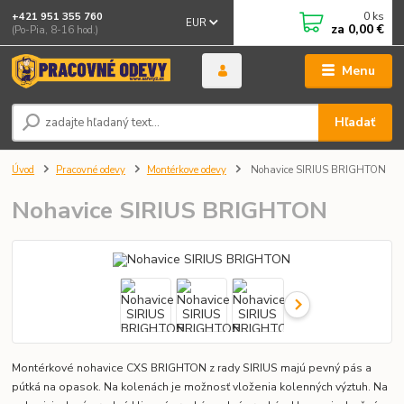
0
ks
+421 951 355 760
EUR
za
0,00 €
(Po-Pia, 8-16 hod.)
Menu
Hľadať
Úvod
Pracovné odevy
Montérkove odevy
Nohavice SIRIUS BRIGHTON
Nohavice SIRIUS BRIGHTON
Montérkové nohavice CXS BRIGHTON z rady SIRIUS majú pevný pás a
pútká na opasok. Na kolenách je možnosť vloženia kolenných výztuh. Na