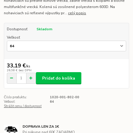
nohaviciach sú predné klinové vrecká, zadné vrecká s klopami a bočné
multifunkčné vrecká. Kolená sú zosilnené polyesterom 600D. Na
nohaviciach sú reflexné výpustky pr...
celý popis
Dostupnosť
Skladom
Veľkosť
33,19 €
/
ks
26,98 €
bez DPH
Pridať do košíka
Číslo produktu:
1020-001-802-00
Veľkosť:
64
Strážiť cenu / dostupnosť
DOPRAVA LEN ZA 1€
Pri nákupe nad 60€ ZADARMO