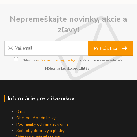
Nepremeškajte novinky, akcie a
zľavy!
Prihlásiť sa
Súhlasím so
spracovaním osobných údajov
za účelom zasielania newslettera.
Môžete sa kedykoľvek odhlásiť.
Informácie pre zákazníkov
O nás
Obchodné podmienky
Podmienky ochrany súkromia
Spôsoby dopravy a platby