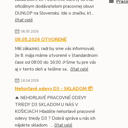
Prac
oficiálnym dodávateľom pracovnej obuvi
DUNLOP na Slovensku. Ide o značku, kt...
čítať celé
06.05.2026
08.05.2026 OTVORENÉ
Milí zákazníci, radi by sme vás informovali,
že 8. mája máme otvorené v štandardnom
čase od 08:00 do 16:00 🎉Sme tu pre vás
aj v tento deň a tešíme sa...
čítať celé
16.04.2026
Nehorľavé odevy D3 - SKLADOM 📦
🔥 NEHORĽAVÉ PRACOVNÉ ODEVY
TRIEDY D3 SKLADOM U NÁS V
KOŠICIACH Hľadáte nehorľavé pracovné
odevy triedy D3 ? Dobrá správa u nás ich
nájdete skladom. ...
čítať celé