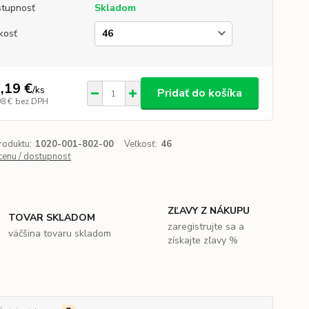
tupnosť
Skladom
kosť
,19 €
/
ks
Pridať do košíka
98 €
bez DPH
roduktu:
1020-001-802-00
Veľkosť:
46
 cenu / dostupnosť
ZĽAVY Z NÁKUPU
TOVAR SKLADOM
zaregistrujte sa a
väčšina tovaru skladom
získajte zľavy %