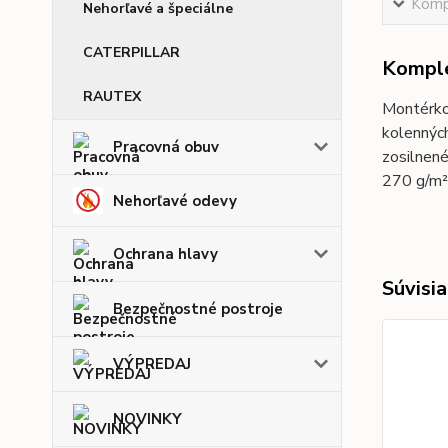
Kompl
Nehorľavé a špeciálne
CATERPILLAR
Komple
RAUTEX
Montérko
kolennýc
Pracovná obuv
zosilnené
270 g/m²
Nehorľavé odevy
Ochrana hlavy
Súvisia
Bezpečnostné postroje
VÝPREDAJ
NOVINKY