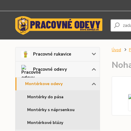
Úvod
P
Pracovné rukavice
Noh
Pracovné odevy
Montérkove odevy
Montérky do pása
Montérky s náprsenkou
Montérkové blúzy