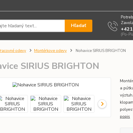
Potreb
Zavola
Hľadať
+421
(Po-Pi
racovné odevy
Montérkove odevy
Nohavice SIRIUS BRIGHTON
avice SIRIUS BRIGHTON
Montér
a pútk
výztuh
klopam
polyes
popis