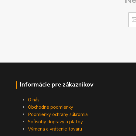
Informácie pre zákazníkov
O nás
Obchodné podmienky
Podmienky ochrany súkromia
Spôsoby dopravy a platby
Výmena a vrátenie tovaru