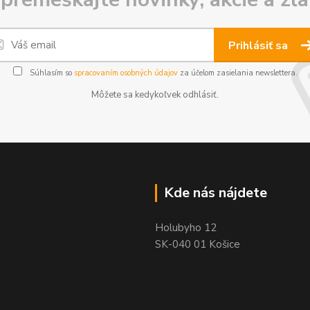
Prihlásiť sa
Súhlasím so
spracovaním osobných údajov
za účelom zasielania newslettera.
Môžete sa kedykoľvek odhlásiť.
Kde nás nájdete
Holubyho 12
SK-040 01 Košice