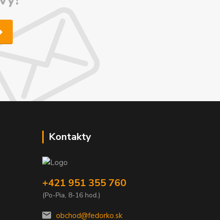
Kontakty
+421 951 355 760
(Po-Pia, 8-16 hod.)
obchod@fedorko.sk