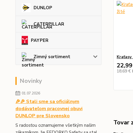
DUNLOP
CATERPILLAR
PAYPER
Zimný sortiment
Kraťasy
22,99
18,69 €
Novinky
01.07.2026
🎉🎉 Stali sme sa oficiálnym
dodávateľom pracovnej obuvi
DUNLOP pre Slovensko
Tovar 
S radosťou oznamujeme všetkým našim
zákazníkom, že FEDORKO Safety sa stal