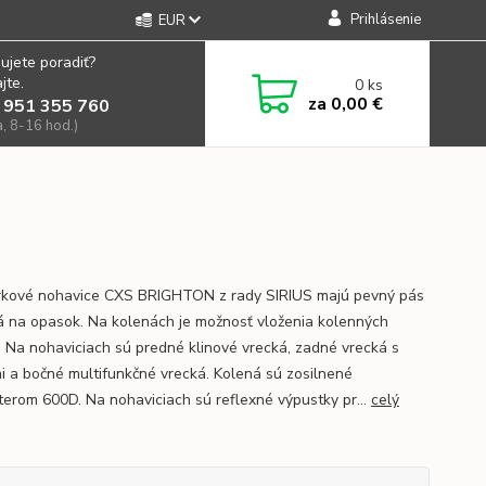
Prihlásenie
EUR
ujete poradiť?
jte.
0
ks
za
0,00 €
 951 355 760
a, 8-16 hod.)
kové nohavice CXS BRIGHTON z rady SIRIUS majú pevný pás
á na opasok. Na kolenách je možnosť vloženia kolenných
. Na nohaviciach sú predné klinové vrecká, zadné vrecká s
i a bočné multifunkčné vrecká. Kolená sú zosilnené
terom 600D. Na nohaviciach sú reflexné výpustky pr...
celý