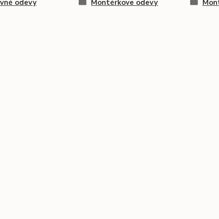
ovné odevy
Montérkove odevy
Mont