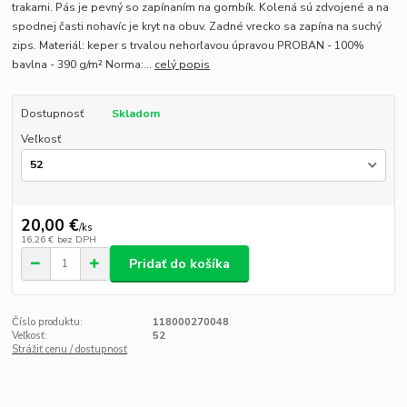
trakami. Pás je pevný so zapínaním na gombík. Kolená sú zdvojené a na
spodnej časti nohavíc je kryt na obuv. Zadné vrecko sa zapína na suchý
zips. Materiál: keper s trvalou nehorľavou úpravou PROBAN - 100%
bavlna - 390 g/m² Norma:...
celý popis
Dostupnosť
Skladom
Veľkosť
20,00 €
/
ks
16,26 €
bez DPH
Pridať do košíka
Číslo produktu:
118000270048
Veľkosť:
52
Strážiť cenu / dostupnosť