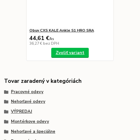
Obuv CXS KALE Ankle S1 HRO SRA
44,61 €
/
ks
36,27 €
bez DPH
Zvoliť variant
Tovar zaradený v kategóriách
Pracovné odevy
Nehorľavé odevy
VÝPREDAJ
Montérkove odevy
Nehorľavé a špeciálne