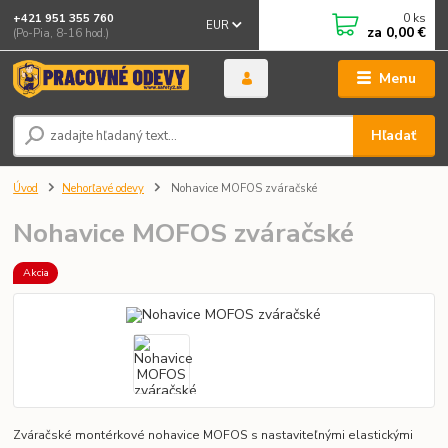
0
ks
+421 951 355 760
EUR
za
0,00 €
(Po-Pia, 8-16 hod.)
Menu
Hľadať
Úvod
Nehorľavé odevy
Nohavice MOFOS zváračské
Nohavice MOFOS zváračské
Akcia
Zváračské montérkové nohavice MOFOS s nastaviteľnými elastickými