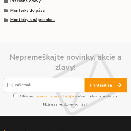
Pracovné odevy
Montérky do pása
Montérky s náprsenkou
Nepremeškajte novinky, akcie a
zľavy!
Prihlásiť sa
Súhlasím so
spracovaním osobných údajov
za účelom zasielania newslettera.
Môžete sa kedykoľvek odhlásiť.