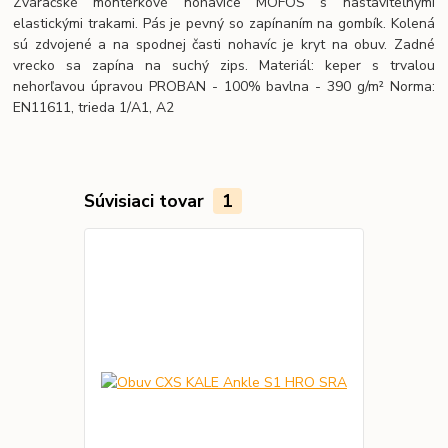
Zváračské montérkové nohavice MOFOS s nastaviteľnými
elastickými trakami. Pás je pevný so zapínaním na gombík. Kolená
sú zdvojené a na spodnej časti nohavíc je kryt na obuv. Zadné
vrecko sa zapína na suchý zips. Materiál: keper s trvalou
nehorľavou úpravou PROBAN - 100% bavlna - 390 g/m² Norma:
EN11611, trieda 1/A1, A2
Súvisiaci tovar
1