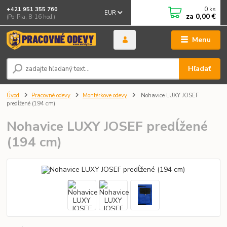
0
ks
+421 951 355 760
EUR
za
0,00 €
(Po-Pia, 8-16 hod.)
Menu
Hľadať
Úvod
Pracovné odevy
Montérkove odevy
Nohavice LUXY JOSEF
predĺžené (194 cm)
Nohavice LUXY JOSEF predĺžené
(194 cm)