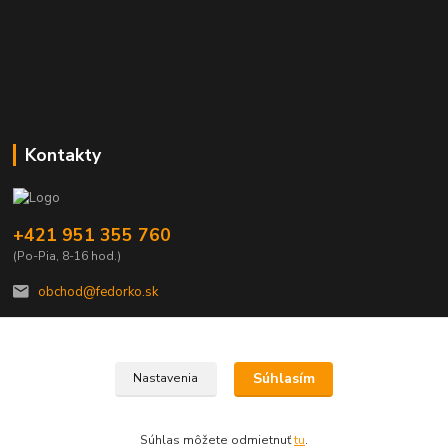
Kontakty
+421 951 355 760
(Po-Pia, 8-16 hod.)
obchod@fedorko.sk
Súhlasím
Nastavenia
© Copyright FEDORKO s.r.o. 1990
Súhlas môžete odmietnuť
tu
.