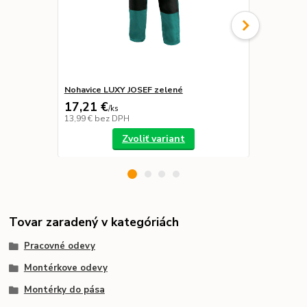
Nohavice LUXY JOSEF zelené
Nohavice LU
17,21 €
21,39 €
/
ks
/
k
13,99 €
bez DPH
17,39 €
bez 
Zvoliť variant
Tovar zaradený v kategóriách
Pracovné odevy
Montérkove odevy
Montérky do pása