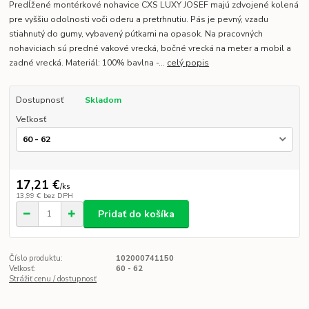
Predĺžené montérkové nohavice CXS LUXY JOSEF majú zdvojené kolená
pre vyššiu odolnosti voči oderu a pretrhnutiu. Pás je pevný, vzadu
stiahnutý do gumy, vybavený pútkami na opasok. Na pracovných
nohaviciach sú predné vakové vrecká, bočné vrecká na meter a mobil a
zadné vrecká. Materiál: 100% bavlna -...
celý popis
Dostupnosť
Skladom
Veľkosť
17,21 €
/
ks
13,99 €
bez DPH
Pridať do košíka
Číslo produktu:
102000741150
Veľkosť:
60 - 62
Strážiť cenu / dostupnosť