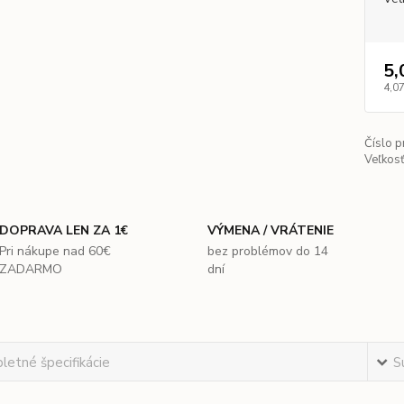
5,
4,07
Číslo p
Veľkosť
DOPRAVA LEN ZA 1€
VÝMENA / VRÁTENIE
Pri nákupe nad 60€
bez problémov do 14
ZADARMO
dní
etné špecifikácie
S