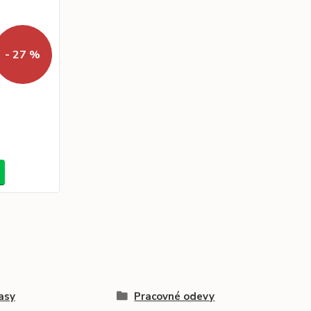
- 27 %
asy
Pracovné odevy