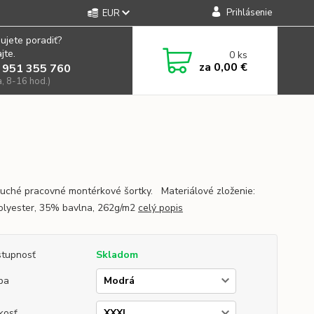
Prihlásenie
EUR
ujete poradiť?
jte.
0
ks
za
0,00 €
 951 355 760
a, 8-16 hod.)
uché pracovné montérkové šortky. Materiálové zloženie:
lyester, 35% bavlna, 262g/m2
celý popis
tupnosť
Skladom
ba
kosť