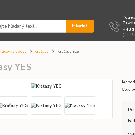
Potreb
Zavola
Hľadať
+421
(Po-Pi
racovné odevy
Kraťasy
Kraťasy YES
asy YES
Jednod
65% po
Dos
Far
Veľ