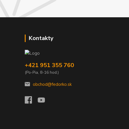
Kontakty
+421 951 355 760
(Po-Pia, 8-16 hod.)
obchod@fedorko.sk