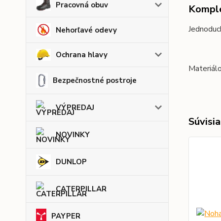
Pracovná obuv
Komple
Jednoduc
Nehorľavé odevy
Ochrana hlavy
Materiálo
Bezpečnostné postroje
VÝPREDAJ
Súvisia
NOVINKY
DUNLOP
CATERPILLAR
PAYPER