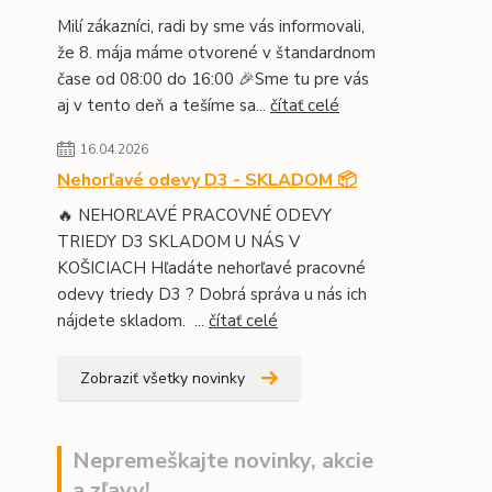
Milí zákazníci, radi by sme vás informovali,
že 8. mája máme otvorené v štandardnom
čase od 08:00 do 16:00 🎉Sme tu pre vás
aj v tento deň a tešíme sa...
čítať celé
16.04.2026
Nehorľavé odevy D3 - SKLADOM 📦
🔥 NEHORĽAVÉ PRACOVNÉ ODEVY
TRIEDY D3 SKLADOM U NÁS V
KOŠICIACH Hľadáte nehorľavé pracovné
odevy triedy D3 ? Dobrá správa u nás ich
nájdete skladom. ...
čítať celé
Zobraziť všetky novinky
Nepremeškajte novinky, akcie
a zľavy!