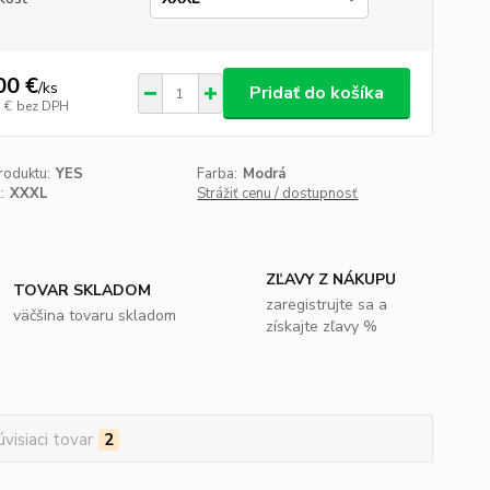
00 €
/
ks
Pridať do košíka
 €
bez DPH
roduktu:
YES
Farba:
Modrá
:
XXXL
Strážiť cenu / dostupnosť
ZĽAVY Z NÁKUPU
TOVAR SKLADOM
zaregistrujte sa a
väčšina tovaru skladom
získajte zľavy %
úvisiaci tovar
2