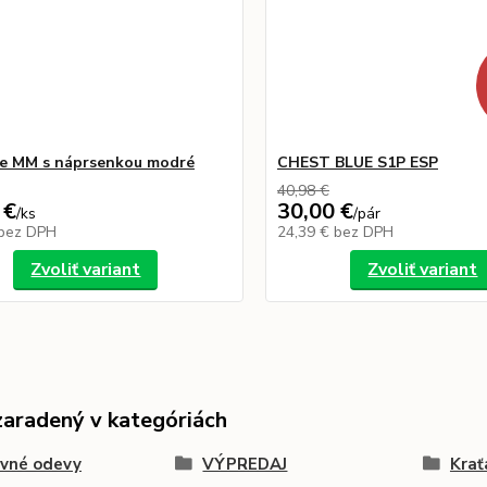
e MM s náprsenkou modré
CHEST BLUE S1P ESP
40,98 €
 €
30,00 €
/
ks
/
pár
bez DPH
24,39 €
bez DPH
Zvoliť variant
Zvoliť variant
zaradený v kategóriách
ovné odevy
VÝPREDAJ
Krať