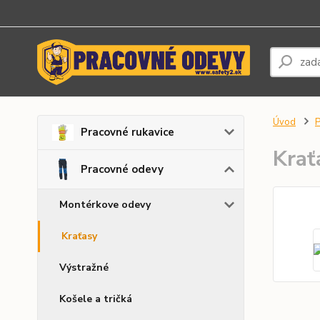
Úvod
P
Pracovné rukavice
Krať
Pracovné odevy
Montérkove odevy
Kraťasy
Výstražné
Košele a tričká