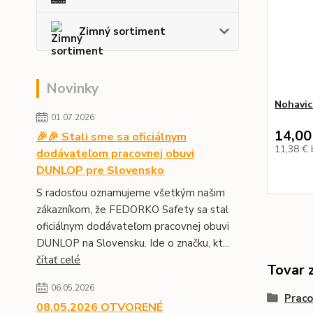
Zimný sortiment
Novinky
Nohavic
01.07.2026
14,00
🎉🎉 Stali sme sa oficiálnym
11,38 €
dodávateľom pracovnej obuvi
DUNLOP pre Slovensko
S radosťou oznamujeme všetkým našim
zákazníkom, že FEDORKO Safety sa stal
oficiálnym dodávateľom pracovnej obuvi
DUNLOP na Slovensku. Ide o značku, kt...
čítať celé
Tovar 
06.05.2026
Prac
08.05.2026 OTVORENÉ