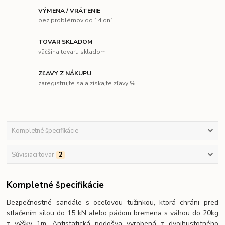
VÝMENA / VRÁTENIE
bez problémov do 14 dní
TOVAR SKLADOM
väčšina tovaru skladom
ZĽAVY Z NÁKUPU
zaregistrujte sa a získajte zľavy %
Kompletné špecifikácie
Súvisiaci tovar
2
Kompletné špecifikácie
Bezpečnostné sandále s oceľovou tužinkou, ktorá chráni pred
stlačením silou do 15 kN alebo pádom bremena s váhou do 20kg
z výšky 1m. Antistatická podošva vyrobená z dvojhustotného