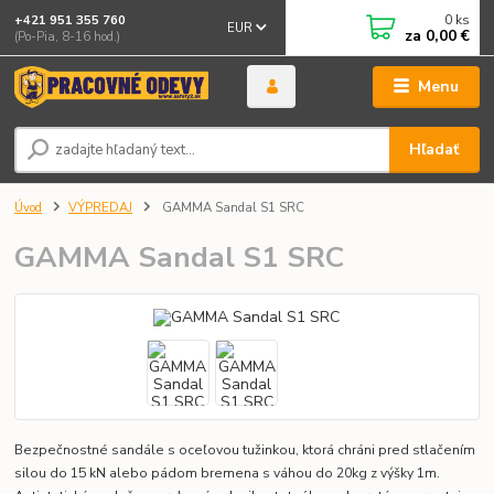
0
ks
+421 951 355 760
EUR
za
0,00 €
(Po-Pia, 8-16 hod.)
Menu
Hľadať
Úvod
VÝPREDAJ
GAMMA Sandal S1 SRC
GAMMA Sandal S1 SRC
Bezpečnostné sandále s oceľovou tužinkou, ktorá chráni pred stlačením
silou do 15 kN alebo pádom bremena s váhou do 20kg z výšky 1m.