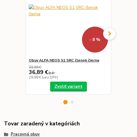
- 8 %
Obuv ALFA NEOS S1 SRC členok čierna
Pracovné ru
39,99 €
36,89 €
1,00 €
/
pár
/
ks
29,99 €
bez DPH
0,81 €
bez D
Zvoliť variant
Tovar zaradený v kategóriách
Pracovná obuv