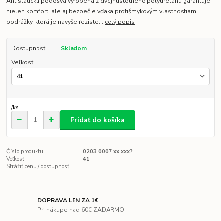
Antistatická podošva vyrobená z dvojhustotného polyuretánu garantuje
nielen komfort, ale aj bezpečie vďaka protišmykovým vlastnostiam
podrážky, ktorá je navyše reziste...
celý popis
Dostupnosť
Skladom
Veľkosť
/
ks
Pridať do košíka
Číslo produktu:
0203 0007 xx xxx?
Veľkosť:
41
Strážiť cenu / dostupnosť
DOPRAVA LEN ZA 1€
Pri nákupe nad 60€ ZADARMO