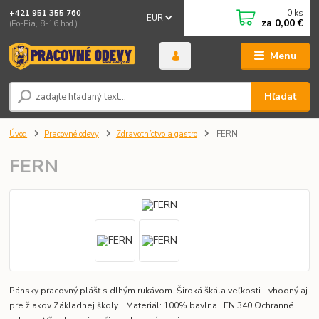
0
ks
+421 951 355 760
EUR
za
0,00 €
(Po-Pia, 8-16 hod.)
Menu
Hľadať
Úvod
Pracovné odevy
Zdravotníctvo a gastro
FERN
FERN
Pánsky pracovný plášť s dlhým rukávom. Široká škála veľkosti - vhodný aj
pre žiakov Základnej školy. Materiál: 100% bavlna EN 340 Ochranné