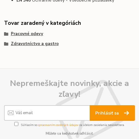
EN 340
Ochranné odevy - Všeobecné požiadavky
Tovar zaradený v kategóriách
Pracovné odevy
Zdravotníctvo a gastro
Nepremeškajte novinky, akcie a
zľavy!
Prihlásiť sa
Súhlasím so
spracovaním osobných údajov
za účelom zasielania newslettera.
Môžete sa kedykoľvek odhlásiť.