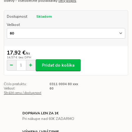
odevy - Všeobecné požiadavky
celý popis
Dostupnosť
Skladom
Veľkosť
17,92 €
/
ks
14,57 €
bez DPH
Pridať do košíka
Číslo produktu:
0311 0004 80 xxx
Veľkosť:
60
Strážiť cenu / dostupnosť
DOPRAVA LEN ZA 1€
Pri nákupe nad 60€ ZADARMO
VÝMENA / VRÁTENIE