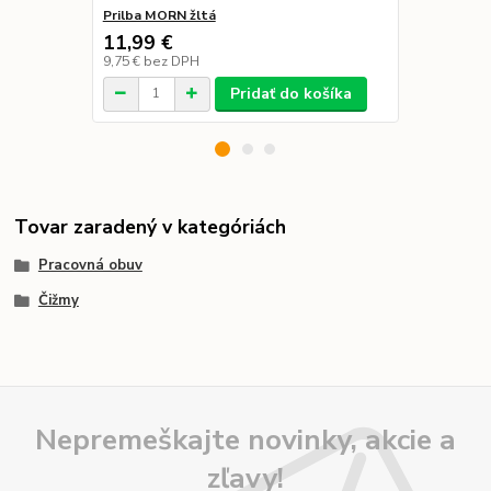
Prilba MORN žltá
Pracovné ru
11,99 €
18,17 €
/
p
9,75 €
bez DPH
14,77 €
bez 
Pridať do košíka
Tovar zaradený v kategóriách
Pracovná obuv
Čižmy
Nepremeškajte novinky, akcie a
zľavy!