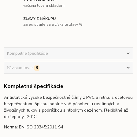
väčšina tovaru skladom
ZĽAVY Z NÁKUPU
zaregistrujte sa a získajte zľavy %
Kompletné špecifikácie
Súvisiaci tovar
3
Kompletné špecifikácie
Antistatické vysoké bezpečnostné čižmy z PVC a nitrilu s oceľovou
bezpečnostnou špicou, odolné voči pôsobeniu rastlinných a
živočíšnych tukov s podrážkou s hlbokým dezénom. Flexibilné až
do teploty -20°C.
Norma: EN ISO 20345:2011 S4