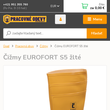
0
ks
+421 951 355 760
EUR
za
0,00 €
(Po-Pia, 8-16 hod.)
Menu
Hľadať
Úvod
Pracovná obuv
Čižmy
Čižmy EUROFORT S5 žlté
Čižmy EUROFORT S5 žlté