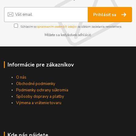
Prihlásiť sa
Súhlasím so
spracovaním osobných údajov
za účelom zasielania newslettera.
Môžete sa kedykoľvek odhlásiť.
Informácie pre zákazníkov
O nás
Obchodné podmienky
Podmienky ochrany súkromia
Spôsoby dopravy a platby
Výmena a vrátenie tovaru
Kde nás nájdete