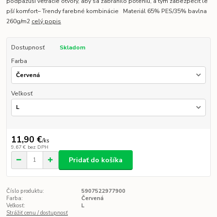
podpazuší vetracie otvory, aby sa zabránilo poteniu, a tým zabezpečiť le
pší komfort– Trendy farebné kombinácie Materiál 65% PES/35% bavlna
260g/m2
celý popis
Dostupnosť
Skladom
Farba
Veľkosť
11,90 €
/
ks
9,67 €
bez DPH
Pridať do košíka
Číslo produktu:
5907522977900
Farba:
Červená
Veľkosť:
L
Strážiť cenu / dostupnosť