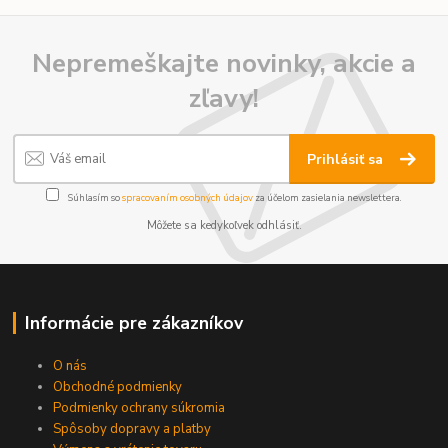
Nepremeškajte novinky, akcie a
zľavy!
Prihlásiť sa
Súhlasím so
spracovaním osobných údajov
za účelom zasielania newslettera.
Môžete sa kedykoľvek odhlásiť.
Informácie pre zákazníkov
O nás
Obchodné podmienky
Podmienky ochrany súkromia
Spôsoby dopravy a platby