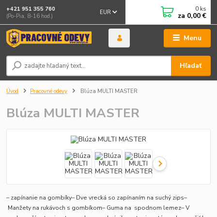
0
ks
+421 951 355 760
EUR
za
0,00 €
(Po-Pia, 8-16 hod.)
Menu
Hľadať
Úvod
Pracovné odevy
Blúza MULTI MASTER
Blúza MULTI MASTER
– zapínanie na gombíky– Dve vrecká so zapínaním na suchý zips–
Manžety na rukávoch s gombíkom– Guma na spodnom lemez– V