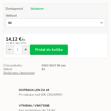
Dostupnosť
Skladom
Veľkosť
14,12 €
/
ks
11,48 €
bez DPH
Pridať do košíka
Číslo produktu:
0302 0027 80 xxx
Veľkosť:
62
Strážiť cenu / dostupnosť
DOPRAVA LEN ZA 1€
Pri nákupe nad 60€ ZADARMO
VÝMENA / VRÁTENIE
bez problémov do 14 dní