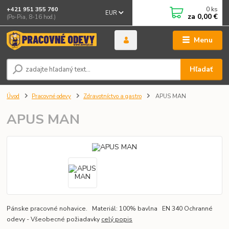
0
ks
+421 951 355 760
EUR
za
0,00 €
(Po-Pia, 8-16 hod.)
Menu
Hľadať
Úvod
Pracovné odevy
Zdravotníctvo a gastro
APUS MAN
APUS MAN
Pánske pracovné nohavice. Materiál: 100% bavlna EN 340 Ochranné
odevy - Všeobecné požiadavky
celý popis