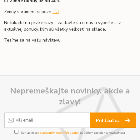
🧥
Zimné bundy už od 40 €
Zimný sortiment si pozri
TU
Nečakajte na prvé mrazy – zastavte sa u nás a vyberte si z
aktuálnej ponuky, kým sú všetky veľkosti na sklade.
Tešíme sa na vašu návštevu!
Nepremeškajte novinky, akcie a
zľavy!
Prihlásiť sa
Súhlasím so
spracovaním osobných údajov
za účelom zasielania newslettera.