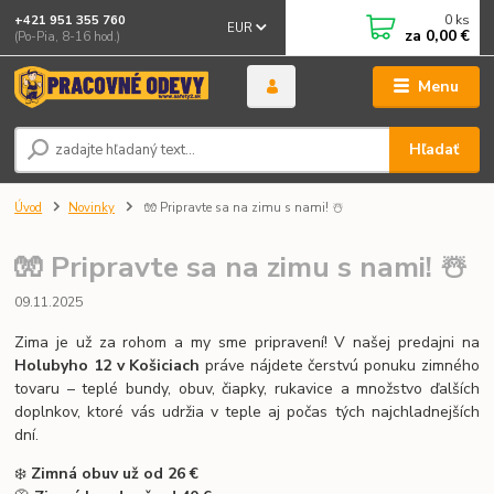
0
ks
+421 951 355 760
EUR
za
0,00 €
(Po-Pia, 8-16 hod.)
Menu
Hľadať
Úvod
Novinky
🧤 Pripravte sa na zimu s nami! ☃️
🧤 Pripravte sa na zimu s nami! ☃️
09.11.2025
Zima je už za rohom a my sme pripravení! V našej predajni na
Holubyho 12 v Košiciach
práve nájdete čerstvú ponuku zimného
tovaru – teplé bundy, obuv, čiapky, rukavice a množstvo ďalších
doplnkov, ktoré vás udržia v teple aj počas tých najchladnejších
dní.
❄️
Zimná obuv už od 26 €